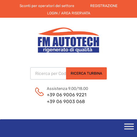
Sconti per operatori del settore
REGISTRAZIONE
LOGIN / AREA RISERVATA
Products search
RICERCA TURBINA
Assistenza 9.00/18.00
+39 06 9006 9221
+39 06 9003 068
Skip
to
content