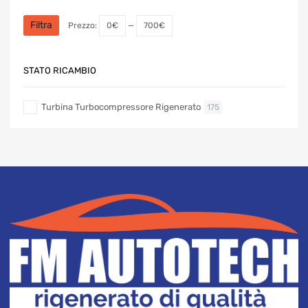
Prezzo
Prezzo
Min
Max
Filtra
Prezzo:
0€
—
700€
STATO RICAMBIO
Turbina Turbocompressore Rigenerato
175