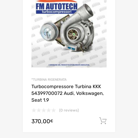
*TURBINA RIGENERATA
Turbocompressore Turbina KKK
54399700072 Audi, Volkswagen,
Seat 1.9
(0 reviews)
370,00
Aggiungi 
€