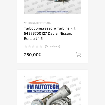
*TURBINA RIGENERATA
Turbocompressore Turbina kkk
54399700127 Dacia, Nissan,
Renault 1.5
(0 reviews)
350,00
Aggiungi 
€