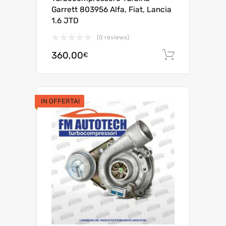
Garrett 803956 Alfa, Fiat, Lancia
1.6 JTD
(0 reviews)
360,00
Aggiungi 
€
IN OFFERTA!