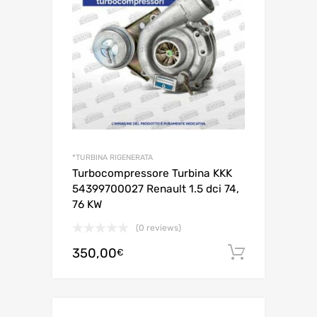
*TURBINA RIGENERATA
Turbocompressore Turbina KKK
54399700027 Renault 1.5 dci 74,
76 KW
(0 reviews)
350,00
Aggiungi 
€