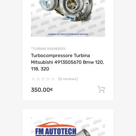
*TURBINA RIGENERATA
Turbocompressore Turbina
Mitsubishi 4913505670 Bmw 120,
118, 320
(0 reviews)
350,00
Aggiungi 
€