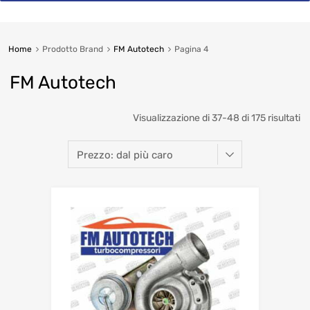
Home
Prodotto Brand
FM Autotech
Pagina 4
FM Autotech
So
Visualizzazione di 37-48 di 175 risultati
b
pr
hi
to
lo