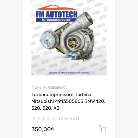
*TURBINA RIGENERATA
Turbocompressore Turbina
Mitsubishi 4913505865 BMW 120,
320, 520, X3
(0 reviews)
350,00
Aggiungi 
€