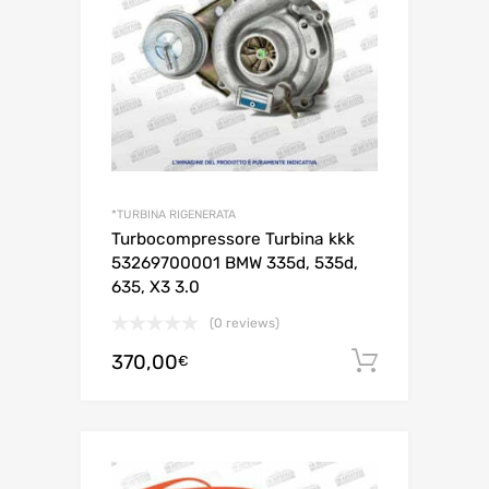
*TURBINA RIGENERATA
Turbocompressore Turbina kkk
53269700001 BMW 335d, 535d,
635, X3 3.0
(0 reviews)
370,00
Aggiungi 
€