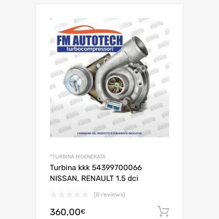
*TURBINA RIGENERATA
Turbina kkk 54399700066
NISSAN, RENAULT 1.5 dci
(0 reviews)
360,00
Aggiungi 
€