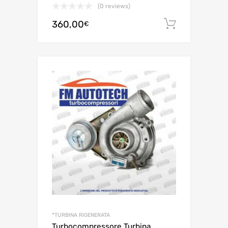
(0 reviews)
360,00
Aggiungi 
€
*TURBINA RIGENERATA
Turbocompressore Turbina