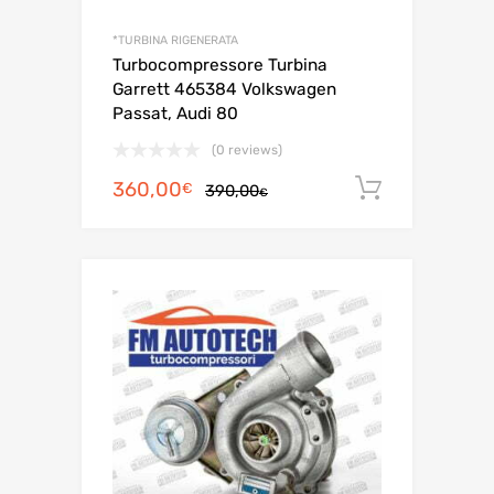
*TURBINA RIGENERATA
Turbocompressore Turbina
Garrett 465384 Volkswagen
Passat, Audi 80
(0 reviews)
Il
Il
360,00
Aggiungi 
€
390,00
€
prezzo
prezzo
originale
attuale
era:
è:
390,00€.
360,00€.