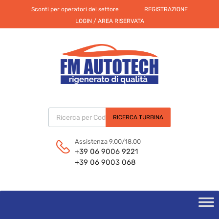
Sconti per operatori del settore
REGISTRAZIONE
LOGIN / AREA RISERVATA
Products search
RICERCA TURBINA
Assistenza 9.00/18.00
+39 06 9006 9221
+39 06 9003 068
Skip
to
content