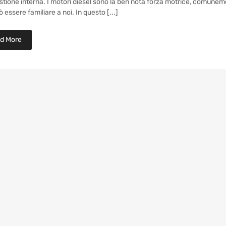
ione interna. I motori diesel sono la ben nota forza motrice, comunemen
 essere familiare a noi. In questo [...]
d More