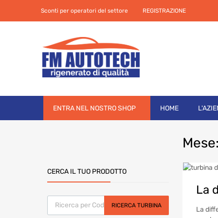
Sconti per operatori del settore
REGISTRAZIONE
Skip
ENTRA NEL NOSTRO SHOP
HOME
L'AZI
to
content
Mese
CERCA IL TUO PRODOTTO
La d
Products search
RICERCA TURBINA
La diff