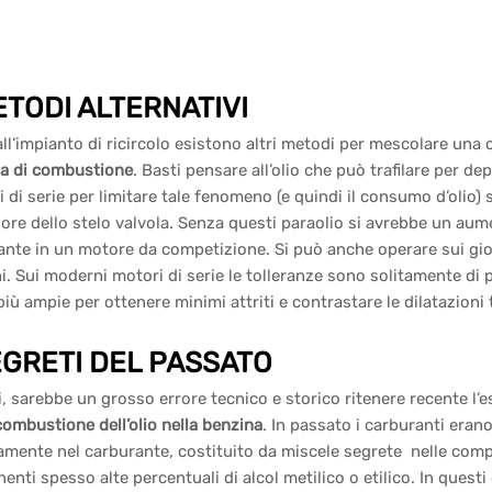
ETODI ALTERNATIVI
all’impianto di ricircolo esistono altri metodi per mescolare una
a di combustione
. Basti pensare all’olio che può trafilare per de
 di serie per limitare tale fenomeno (e quindi il consumo d’olio) 
ore dello stelo valvola. Senza questi paraolio si avrebbe un aum
vante in un motore da competizione. Si può anche operare sui gio
i. Sui moderni motori di serie le tolleranze sono solitamente di
iù ampie per ottenere minimi attriti e contrastare le dilatazioni t
EGRETI DEL PASSATO
, sarebbe un grosso errore tecnico e storico ritenere recente l
combustione dell’olio nella benzina
. In passato i carburanti erano 
amente nel carburante, costituito da miscele segrete nelle comp
enti spesso alte percentuali di alcol metilico o etilico. In quest