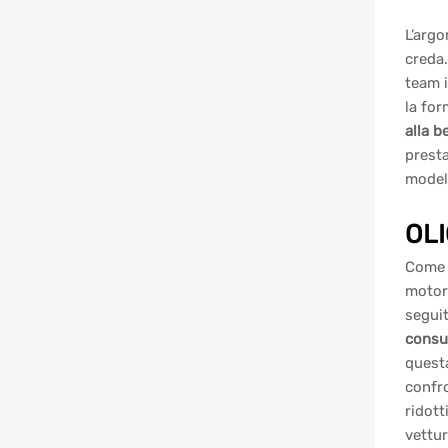
L’argo
creda.
team 
la for
alla b
presta
model
OLI
Come a
motore
seguit
consu
questa
confro
ridott
vettur