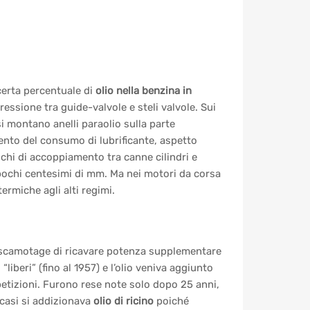
 certa percentuale di
olio nella benzina in
pressione tra guide-valvole e steli valvole. Sui
si montano anelli paraolio sulla parte
ento del consumo di lubrificante, aspetto
chi di accoppiamento tra canne cilindri e
 pochi centesimi di mm. Ma nei motori da corsa
ermiche agli alti regimi.
’escamotage di ricavare potenza supplementare
“liberi” (fino al 1957) e l’olio veniva aggiunto
etizioni. Furono rese note solo dopo 25 anni,
i casi si addizionava
olio di ricino
poiché