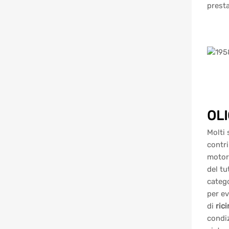
presta
OLI
Molti
contri
motore
del tu
catego
per ev
di
rici
condiz