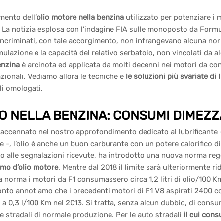
mento dell’
olio motore nella benzina
utilizzato per potenziare i 
 La notizia esplosa con l’indagine FIA sulle monoposto da Formul
incriminati, con tale accorgimento, non infrangevano alcuna no
mulazione e la capacità del relativo serbatoio, non vincolati da a
enzina
è arcinota ed applicata da molti decenni nei motori da com
zionali. Vediamo allora le tecniche e
le soluzioni più svariate di 
li omologati.
O NELLA BENZINA: CONSUMI DIMEZZAT
ccennato nel nostro approfondimento dedicato al lubrificante – l
 -, l’olio è anche un buon carburante con un potere calorifico d
o alle segnalazioni ricevute, ha introdotto una nuova norma re
mo d’olio motore
. Mentre dal 2018 il limite sarà ulteriormente r
 norma i motori da F1 consumassero circa 1,2 litri di olio/100 Km, 
nto annotiamo che i precedenti motori di F1 V8 aspirati 2400 cc
i a 0,3 l/100 Km nel 2013. Si tratta, senza alcun dubbio, di consum
e stradali di normale produzione. Per le auto stradali
il cui con