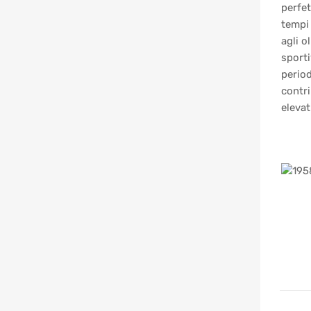
perfet
tempi 
agli o
sporti
period
contri
elevat
Pos