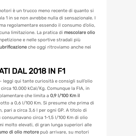
motori è un trucco meno recente di quanto si
a 1 in se non avrebbe nulla di sensazionale. I
rma regolamentare essendo il consumo d’olio,
lcuna limitazione. La pratica di
mescolare olio
petizione e nelle sportive stradali più
lubrificazione
che oggi ritroviamo anche nei
I DAL 2018 IN F1
eggi qui tante curiosità e consigli sull’olio
i circa 10.000 kCal/Kg. Comunque la FIA, in
golamentare che limita a
0,9 l/100 Km il
idotto a 0,6 l/100 Km. Si presume che prima di
pari a circa 3,6 l per ogni GP. A titolo di
 consumavano circa 1-1,5 l/100 Km di olio
i molto elevati, di gran lunga superiori alle
sumo di olio motore
può arrivare, su motori