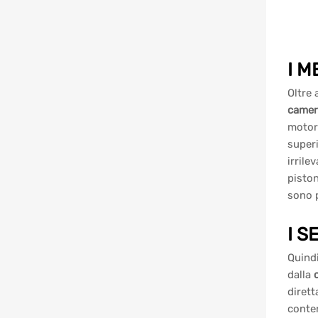
I M
Oltre 
camer
motori
superi
irrile
piston
sono p
I S
Quindi
dalla
dirett
conten