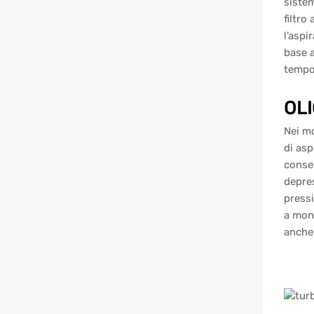
sistem
filtro
l’aspi
base a
tempo 
OLI
Nei mo
di asp
conse
depres
pressi
a mont
anche 