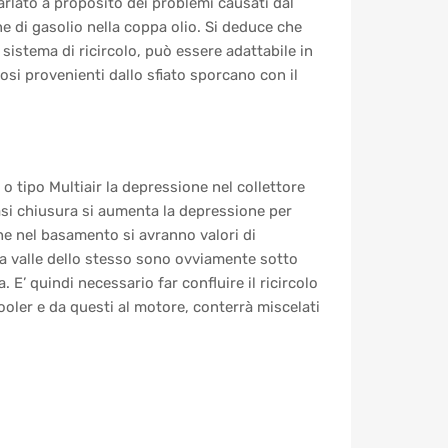
arlato a proposito dei problemi causati dal
ne di gasolio nella coppa olio. Si deduce che
l sistema di ricircolo, può essere adattabile in
eosi provenienti dallo sfiato sporcano con il
 o tipo Multiair la depressione nel collettore
uasi chiusura si aumenta la depressione per
che nel basamento si avranno valori di
 a valle dello stesso sono ovviamente sotto
 E’ quindi necessario far confluire il ricircolo
cooler e da questi al motore, conterrà miscelati