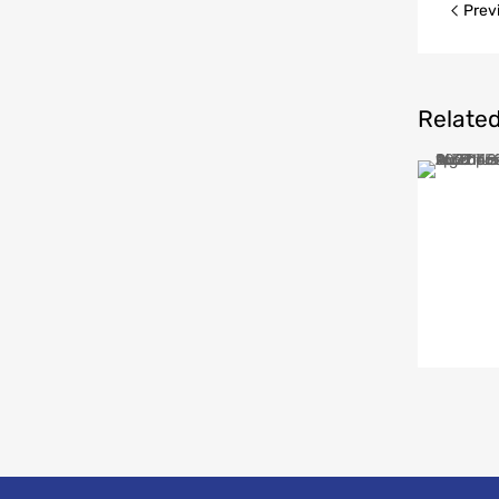
Previ
nav
Relate