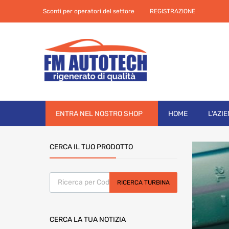
Sconti per operatori del settore
REGISTRAZIONE
Skip
ENTRA NEL NOSTRO SHOP
HOME
L'AZI
to
content
CERCA IL TUO PRODOTTO
Products search
RICERCA TURBINA
CERCA LA TUA NOTIZIA