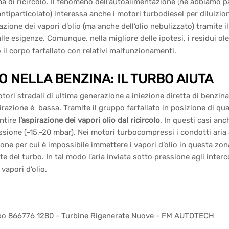
a di ricircolo. Il fenomeno dell’autoalimentazione (ne abbiamo p
 antiparticolato) interessa anche i motori turbodiesel per diluizio
razione dei vapori d’olio (ma anche dell’olio nebulizzato) tramite i
lle esigenze. Comunque, nella migliore delle ipotesi, i residui ol
il corpo farfallato con relativi malfunzionamenti.
O NELLA BENZINA: IL TURBO AIUTA
tori stradali di ultima generazione a iniezione diretta di benzina
irazione è bassa. Tramite il gruppo farfallato in posizione di q
ntire
l’aspirazione dei vapori olio dal ricircolo
. In questi casi an
sione (-15,-20 mbar). Nei motori turbocompressi i condotti aria
one per cui è impossibile immettere i vapori d’olio in questa zona.
e del turbo. In tal modo l’aria inviata sotto pressione agli inter
vapori d’olio.