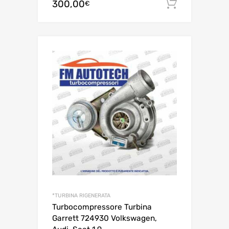
300,00
Aggiungi 
€
*TURBINA RIGENERATA
Turbocompressore Turbina
Garrett 724930 Volkswagen,