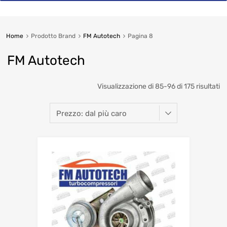
Home
Prodotto Brand
FM Autotech
Pagina 8
FM Autotech
So
Visualizzazione di 85-96 di 175 risultati
b
pr
hi
to
lo