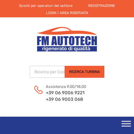
Sconti per operatori del settore
REGISTRAZIONE
LOGIN / AREA RISERVATA
Products search
RICERCA TURBINA
Assistenza 9.00/18.00
+39 06 9006 9221
+39 06 9003 068
Skip
to
content