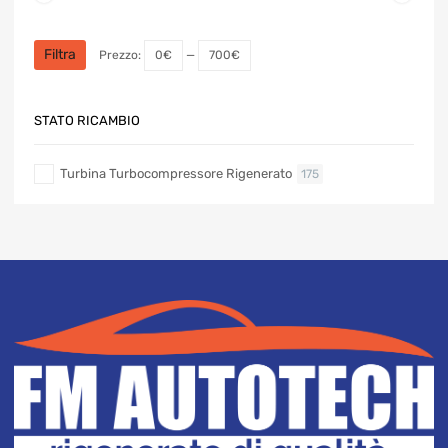
Prezzo
Prezzo
Min
Max
Filtra
Prezzo:
0€
—
700€
STATO RICAMBIO
Turbina Turbocompressore Rigenerato
175