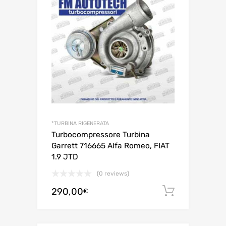
*TURBINA RIGENERATA
Turbocompressore Turbina
Garrett 716665 Alfa Romeo, FIAT
1.9 JTD
(0 reviews)
290,00
Aggiungi 
€