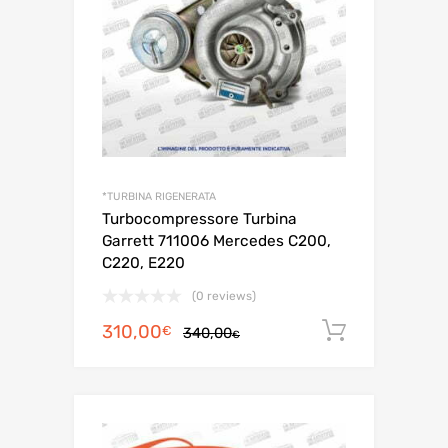
*TURBINA RIGENERATA
Turbocompressore Turbina
Garrett 711006 Mercedes C200,
C220, E220
(0 reviews)
Il
Il
310,00
Aggiungi 
€
340,00
€
prezzo
prezzo
originale
attuale
era:
è:
340,00€.
310,00€.