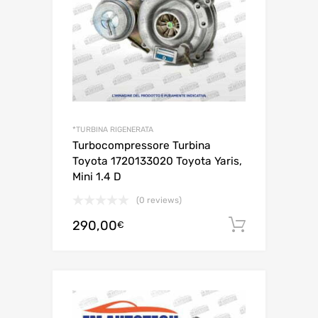
*TURBINA RIGENERATA
Turbocompressore Turbina
Toyota 1720133020 Toyota Yaris,
Mini 1.4 D
(0 reviews)
290,00
Aggiungi 
€