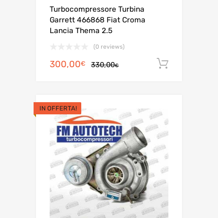
Turbocompressore Turbina
Garrett 466868 Fiat Croma
Lancia Thema 2.5
(0 reviews)
Il
Il
300,00
Aggiungi 
€
330,00
€
prezzo
prezzo
originale
attuale
era:
è:
IN OFFERTA!
330,00€.
300,00€.