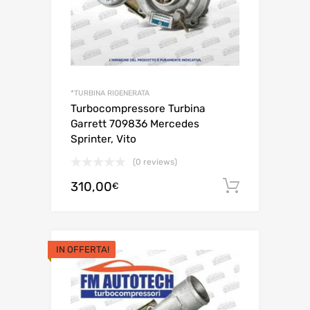
*TURBINA RIGENERATA
Turbocompressore Turbina
Garrett 709836 Mercedes
Sprinter, Vito
(0 reviews)
310,00
Aggiungi 
€
IN OFFERTA!