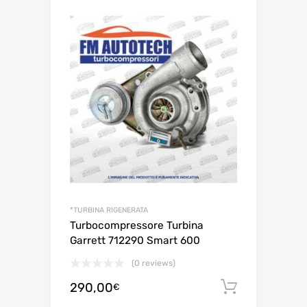
*TURBINA RIGENERATA
Turbocompressore Turbina
Garrett 712290 Smart 600
(0 reviews)
290,00
Aggiungi 
€