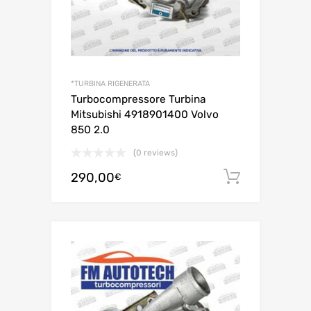
*TURBINA RIGENERATA
Turbocompressore Turbina
Mitsubishi 4918901400 Volvo
850 2.0
(0 reviews)
290,00
Aggiungi 
€