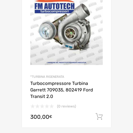
*TURBINA RIGENERATA
Turbocompressore Turbina
Garrett 709035, 802419 Ford
Transit 2.0
(0 reviews)
300,00
Aggiungi 
€