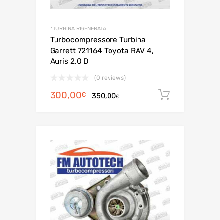
*TURBINA RIGENERATA
Turbocompressore Turbina
Garrett 721164 Toyota RAV 4,
Auris 2.0 D
(0 reviews)
Il
Il
300,00
Aggiungi 
€
350,00
€
prezzo
prezzo
originale
attuale
era:
è:
350,00€.
300,00€.