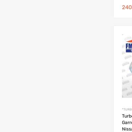
240
*TURB
Turb
Garr
Niss