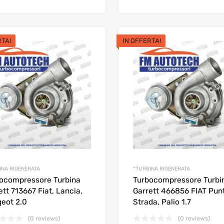
prezzo
prezzo
prez
prez
originale
attuale
origi
attua
era:
è:
era:
è:
RTA!
IN OFFERTA!
270,00€.
240,00€.
275,
240,
INA RIGENERATA
*TURBINA RIGENERATA
ocompressore Turbina
Turbocompressore Turbi
ett 713667 Fiat, Lancia,
Garrett 466856 FIAT Pun
eot 2.0
Strada, Palio 1.7
(0 reviews)
(0 reviews)