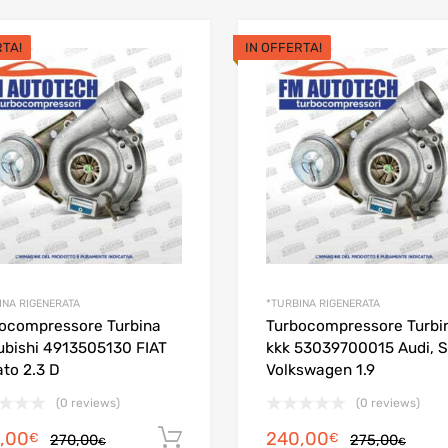
RTA!
IN OFFERTA!
INA RIGENERATA
*TURBINA RIGENERATA
ocompressore Turbina
Turbocompressore Turbi
ubishi 4913505130 FIAT
kkk 53039700015 Audi, S
to 2.3 D
Volkswagen 1.9
(0 reviews)
(0 reviews)
Il
Il
Il
Il
,00
240,00
Aggiungi al carrello
€
€
270,00
275,00
€
€