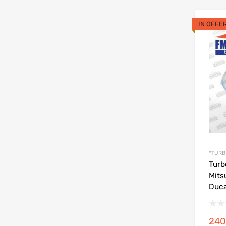
IN OFFE
*TURB
Turb
Mits
Duca
240