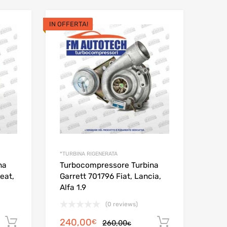
IN OFFERTA!
*TURBINA RIGENERATA
na
Turbocompressore Turbina
eat,
Garrett 701796 Fiat, Lancia,
Alfa 1.9
(0 reviews)
Il
Il
240,00
Aggiungi al carrello
Aggiungi al
€
260,00
€