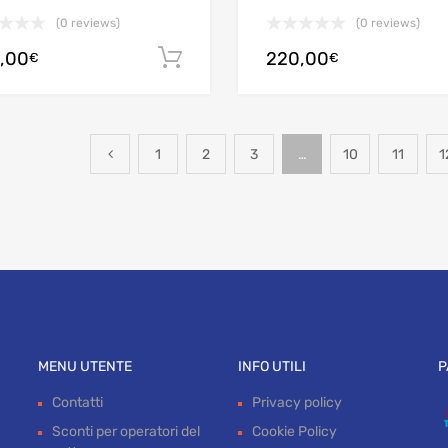
(0 reviews)
(0 reviews)
,00
220,00
Aggiungi al carrello
€
€
1
2
3
…
10
11
1
MENU UTENTE
INFO UTILI
P
Contatti
Privacy policy
Sconti per operatori del
Cookie Policy