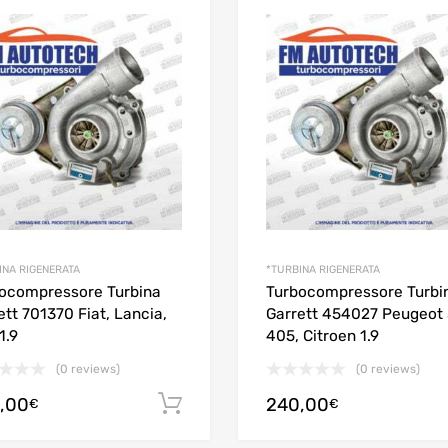
price:
high
to
low
INA RIGENERATA
*TURBINA RIGENERATA
ocompressore Turbina
Turbocompressore Turbi
ett 701370 Fiat, Lancia,
Garrett 454027 Peugeot 
1.9
405, Citroen 1.9
(0 reviews)
(0 reviews)
,00
240,00
Aggiungi al carrello
€
€