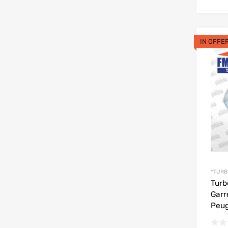
IN OFFE
*TURB
Turb
Garr
Peug