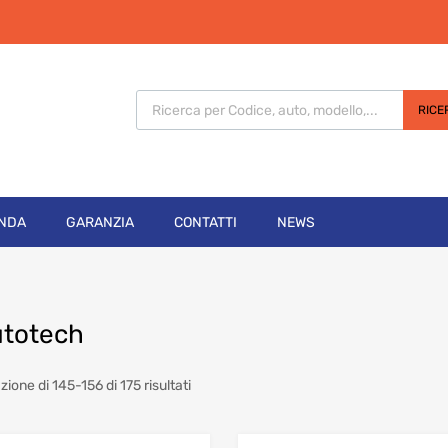
Products search
RICE
ENDA
GARANZIA
CONTATTI
NEWS
totech
Sorted
zione di 145-156 di 175 risultati
by