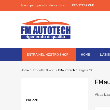
Sconti per operatori del settore
REGISTRAZIONE
Skip
ENTRA NEL NOSTRO SHOP
HOME
L'AZI
to
content
Home
Prodotto Brand
FMautotech
Pagina 13
FMau
Visualizza
PREZZO