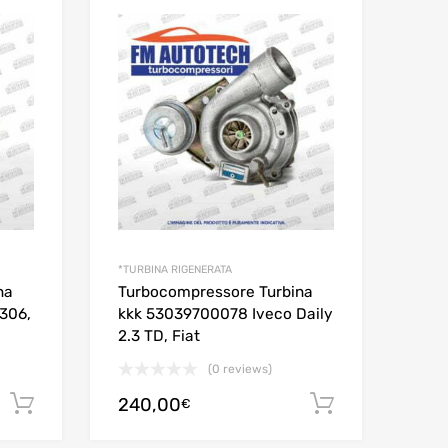
*TURBINA RIGENERATA
na
Turbocompressore Turbina
306,
kkk 53039700078 Iveco Daily
2.3 TD, Fiat
(0 reviews)
240,00
Aggiungi al carrello
Aggiungi al
€