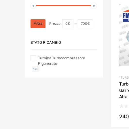
Prezzo
Prezzo
Min
Max
Filtra
Prezzo:
0€
—
700€
STATO RICAMBIO
Turbina Turbocompressore
Rigenerato
175
*TURB
Turb
Garr
Alfa 
240