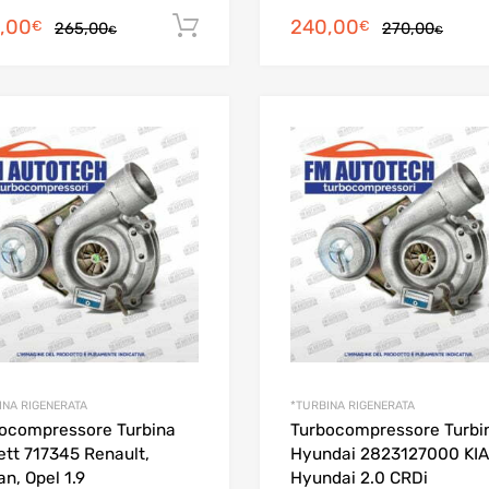
Il
Il
Il
Il
,00
240,00
Aggiungi al carrello
€
€
265,00
270,00
€
€
prezzo
prezzo
prez
prez
originale
attuale
origi
attua
era:
è:
era:
è:
265,00€.
240,00€.
270,
240,
INA RIGENERATA
*TURBINA RIGENERATA
ocompressore Turbina
Turbocompressore Turbi
ett 717345 Renault,
Hyundai 2823127000 KIA
an, Opel 1.9
Hyundai 2.0 CRDi