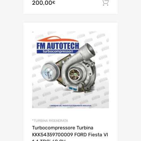
200,00
Aggiungi 
€
*TURBINA RIGENERATA
Turbocompressore Turbina
KKK54359700009 FORD Fiesta VI