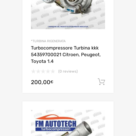
*TURBINA RIGENERATA
Turbocompressore Turbina kkk
54359700021 Citroen, Peugeot,
Toyota 1.4
(0 reviews)
200,00
Aggiungi 
€