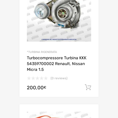
*TURBINA RIGENERATA
Turbocompressore Turbina KKK
54359700002 Renault, Nissan
Micra 1.5
(0 reviews)
200,00
Aggiungi 
€