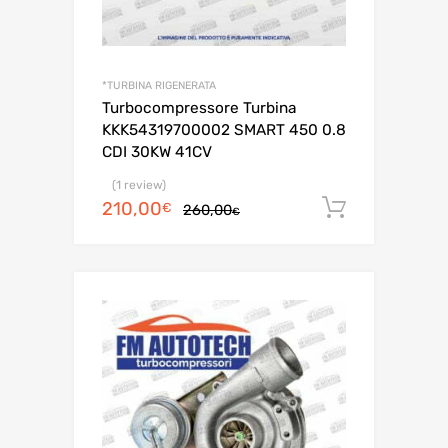
*TURBINA RIGENERATA
Turbocompressore Turbina
KKK54319700002 SMART 450 0.8
CDI 30KW 41CV
(1 review)
Il
Il
210,00
Aggiungi 
€
260,00
€
prezzo
prezzo
originale
attuale
era:
è:
260,00€.
210,00€.