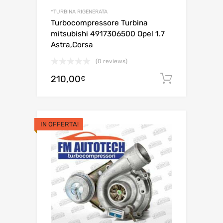
*TURBINA RIGENERATA
Turbocompressore Turbina
mitsubishi 4917306500 Opel 1.7
Astra,Corsa
(0 reviews)
210,00
Aggiungi 
€
IN OFFERTA!