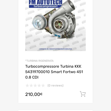
*TURBINA RIGENERATA
Turbocompressore Turbina KKK
54319700010 Smart Fortwo 451
0.8 CDI
(0 reviews)
210,00
Aggiungi 
€