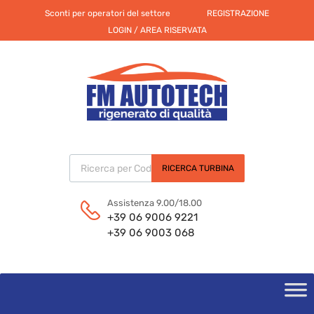
Sconti per operatori del settore
REGISTRAZIONE
LOGIN / AREA RISERVATA
Products search
RICERCA TURBINA
Assistenza 9.00/18.00
+39 06 9006 9221
+39 06 9003 068
Skip
to
content