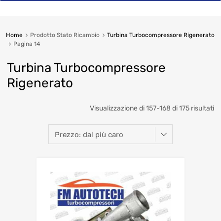
Home
Prodotto Stato Ricambio
Turbina Turbocompressore Rigenerato
Pagina 14
Turbina Turbocompressore
Rigenerato
So
Visualizzazione di 157-168 di 175 risultati
b
pr
hi
to
lo