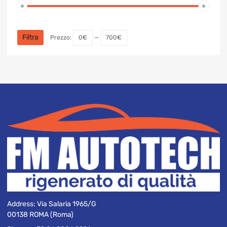
Prezzo
Prezzo
Min
Max
Filtra
Prezzo:
0€
—
700€
Address:
Via Salaria 1965/G
00138 ROMA (Roma)