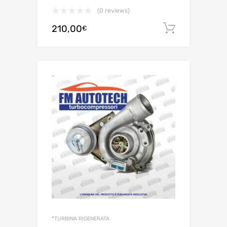
(0 reviews)
210,00
Aggiungi 
€
*TURBINA RIGENERATA