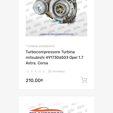
*TURBINA RIGENERATA
Turbocompressore Turbina
mitsubishi 4917306503 Opel 1.7
Astra, Corsa
(0 reviews)
210,00
Aggiungi 
€