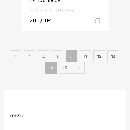
1.4 TDCi 68 CV
(0 reviews)
200,00
Aggiungi 
€
1
2
3
…
11
12
13
14
15
PREZZO