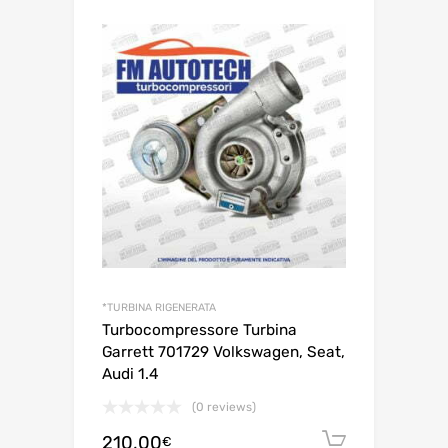
*TURBINA RIGENERATA
Turbocompressore Turbina
Garrett 701729 Volkswagen, Seat,
Audi 1.4
(0 reviews)
210,00
Aggiungi 
€