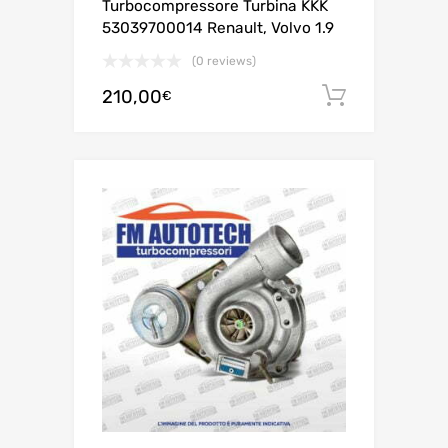
Turbocompressore Turbina KKK
53039700014 Renault, Volvo 1.9
(0 reviews)
210,00
Aggiungi 
€