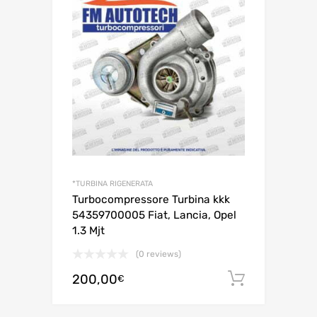
*TURBINA RIGENERATA
Turbocompressore Turbina kkk
54359700005 Fiat, Lancia, Opel
1.3 Mjt
(0 reviews)
200,00
Aggiungi 
€