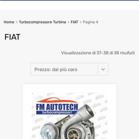
Home
Turbocompressore Turbina
FIAT
Pagina 4
FIAT
So
Visualizzazione di 37-38 di 38 risultati
b
pr
hi
to
lo