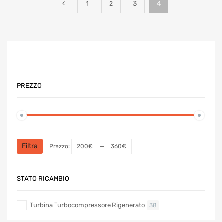
1
2
3
4
PREZZO
Prezzo
Prezzo
Min
Max
Filtra
Prezzo:
200€
—
360€
STATO RICAMBIO
Turbina Turbocompressore Rigenerato
38