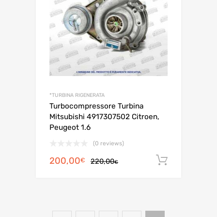
*TURBINA RIGENERATA
Turbocompressore Turbina
Mitsubishi 4917307502 Citroen,
Peugeot 1.6
(0 reviews)
Il
Il
200,00
Aggiungi 
€
220,00
€
prezzo
prezzo
originale
attuale
era:
è:
220,00€.
200,00€.