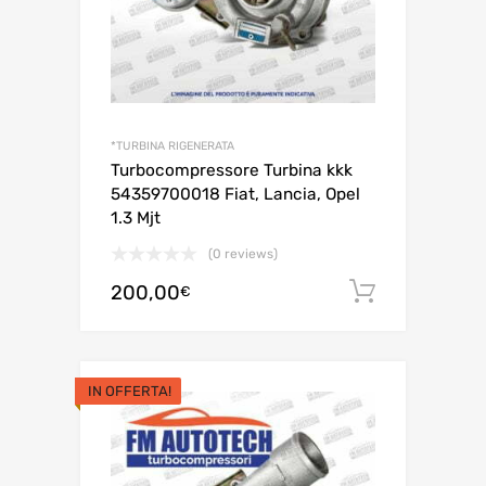
*TURBINA RIGENERATA
Turbocompressore Turbina kkk
54359700018 Fiat, Lancia, Opel
1.3 Mjt
(0 reviews)
200,00
Aggiungi 
€
IN OFFERTA!