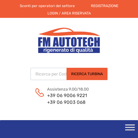
Sconti per operatori del settore
REGISTRAZIONE
LOGIN / AREA RISERVATA
Products search
RICERCA TURBINA
Assistenza 9.00/18.00
+39 06 9006 9221
+39 06 9003 068
Skip
to
content