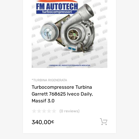
*TURBINA RIGENERATA
Turbocompressore Turbina
Garrett 768625 Iveco Daily,
Massif 3.0
(0 reviews)
340,00
Aggiungi 
€