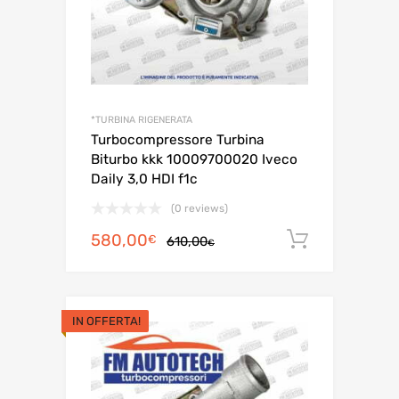
*TURBINA RIGENERATA
Turbocompressore Turbina
Biturbo kkk 10009700020 Iveco
Daily 3,0 HDI f1c
(0 reviews)
Il
Il
580,00
Aggiungi 
€
610,00
€
prezzo
prezzo
originale
attuale
era:
è:
IN OFFERTA!
610,00€.
580,00€.