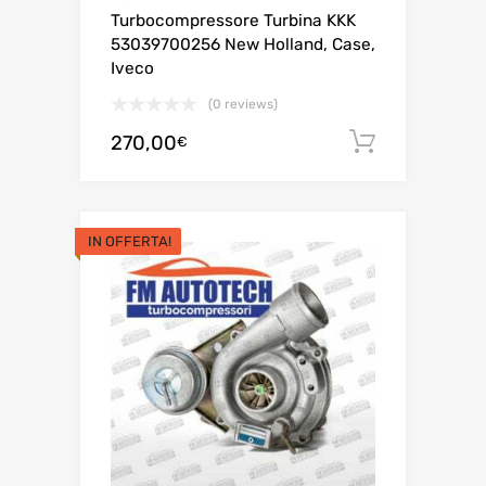
Turbocompressore Turbina KKK
53039700256 New Holland, Case,
Iveco
(0 reviews)
270,00
Aggiungi 
€
IN OFFERTA!