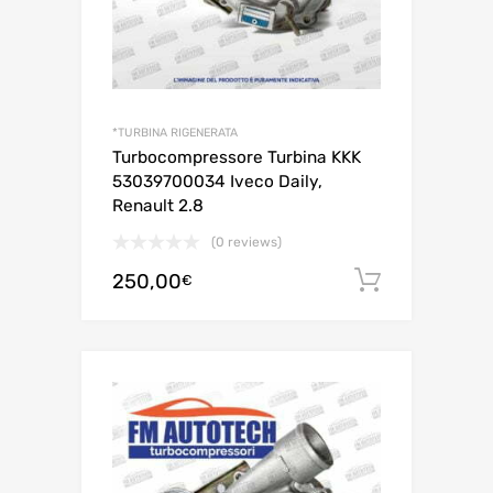
*TURBINA RIGENERATA
Turbocompressore Turbina KKK
53039700034 Iveco Daily,
Renault 2.8
(0 reviews)
250,00
Aggiungi 
€