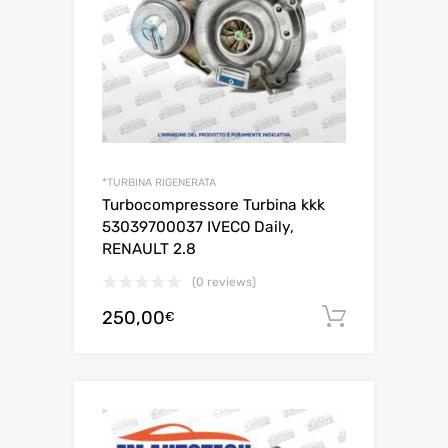
*TURBINA RIGENERATA
Turbocompressore Turbina kkk
53039700037 IVECO Daily,
RENAULT 2.8
(0 reviews)
250,00
Aggiungi 
€