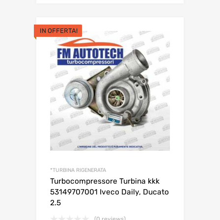
originale
attuale
era:
è:
IN OFFERTA!
285,00€.
250,00€.
*TURBINA RIGENERATA
Turbocompressore Turbina kkk
53149707001 Iveco Daily, Ducato
2.5
(0 reviews)