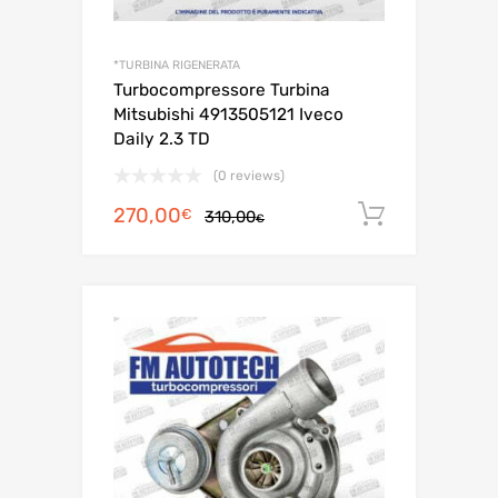
*TURBINA RIGENERATA
Turbocompressore Turbina
Mitsubishi 4913505121 Iveco
Daily 2.3 TD
(0 reviews)
Il
Il
270,00
Aggiungi 
€
310,00
€
prezzo
prezzo
originale
attuale
era:
è:
310,00€.
270,00€.