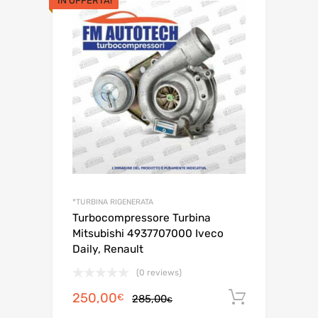
IN OFFERTA!
*TURBINA RIGENERATA
Turbocompressore Turbina
Mitsubishi 4937707000 Iveco
Daily, Renault
(0 reviews)
Il
Il
250,00
Aggiungi 
€
285,00
€
prezzo
prezzo