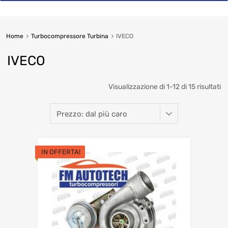
Home
Turbocompressore Turbina
IVECO
IVECO
So
Visualizzazione di 1-12 di 15 risultati
b
pr
hi
IN OFFERTA!
to
lo