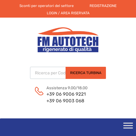
Sconti per operatori del settore
REGISTRAZIONE
LOGIN / AREA RISERVATA
Products search
RICERCA TURBINA
Assistenza 9.00/18.00
+39 06 9006 9221
+39 06 9003 068
Skip
to
content