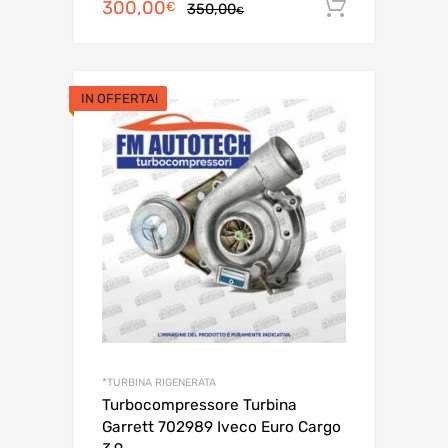
Il
Il
300,00
Aggiungi 
€
350,00
€
prezzo
prezzo
originale
attuale
era:
è:
IN OFFERTA!
350,00€.
300,00€.
*TURBINA RIGENERATA
Turbocompressore Turbina
Garrett 702989 Iveco Euro Cargo