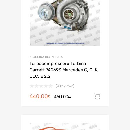
*TURBINA RIGENERATA
Turbocompressore Turbina
Garrett 742693 Mercedes C, CLK,
CLC, E 2.2
(0 reviews)
Il
Il
440,00
Aggiungi 
€
460,00
€
prezzo
prezzo
originale
attuale
era:
è:
460,00€.
440,00€.