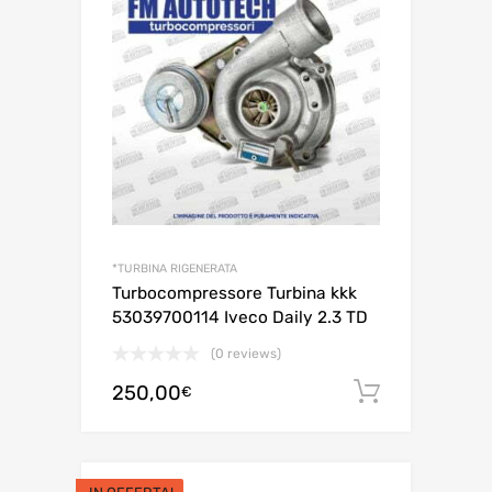
*TURBINA RIGENERATA
Turbocompressore Turbina kkk
53039700114 Iveco Daily 2.3 TD
(0 reviews)
250,00
Aggiungi 
€