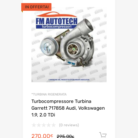
IN OFFERTA!
*TURBINA RIGENERATA
Turbocompressore Turbina
Garrett 717858 Audi, Volkswagen
1.9, 2.0 TDi
(0 reviews)
Il
Il
270,00
Aggiungi 
€
295,00
€