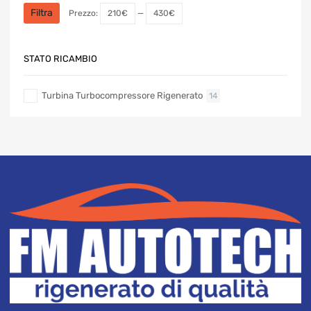
Min
Max
Filtra
Prezzo:
210€
—
430€
STATO RICAMBIO
Turbina Turbocompressore Rigenerato
14