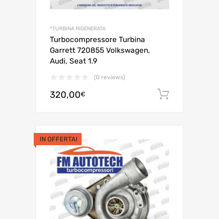
*TURBINA RIGENERATA
Turbocompressore Turbina
Garrett 720855 Volkswagen,
Audi, Seat 1.9
(0 reviews)
320,00
Aggiungi 
€
IN OFFERTA!