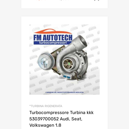
prezzo
prezzo
originale
attuale
era:
è:
295,00€.
270,00€.
*TURBINA RIGENERATA
Turbocompressore Turbina kkk
53039700052 Audi, Seat,
Volkswagen 1.8