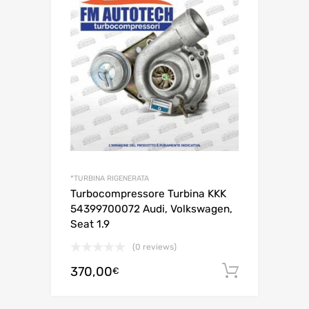
*TURBINA RIGENERATA
Turbocompressore Turbina KKK
54399700072 Audi, Volkswagen,
Seat 1.9
(0 reviews)
370,00
Aggiungi 
€