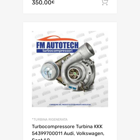
350,00
Aggiungi 
€
*TURBINA RIGENERATA
Turbocompressore Turbina KKK
54399700011 Audi, Volkswagen,