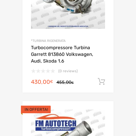
*TURBINA RIGENERATA
Turbocompressore Turbina
Garrett 813860 Volkswagen,
Audi, Skoda 1.6
(0 reviews)
Il
Il
430,00
Aggiungi 
€
455,00
€
prezzo
prezzo
originale
attuale
era:
è:
IN OFFERTA!
455,00€.
430,00€.