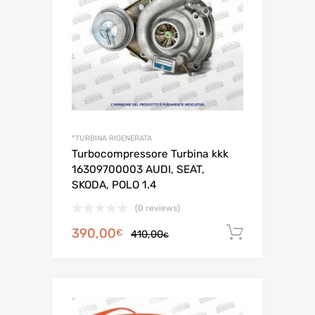
*TURBINA RIGENERATA
Turbocompressore Turbina kkk
16309700003 AUDI, SEAT,
SKODA, POLO 1.4
(0 reviews)
Il
Il
390,00
Aggiungi 
€
410,00
€
prezzo
prezzo
originale
attuale
era:
è:
410,00€.
390,00€.