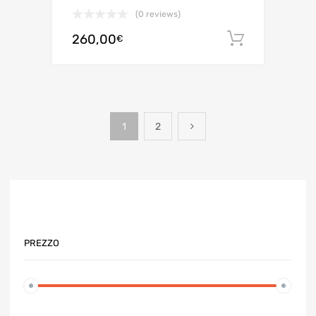
(0 reviews)
260,00
Aggiungi 
€
1
2
PREZZO
Prezzo
Prezzo