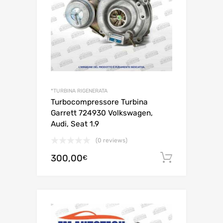
*TURBINA RIGENERATA
Turbocompressore Turbina
Garrett 724930 Volkswagen,
Audi, Seat 1.9
(0 reviews)
300,00
Aggiungi 
€