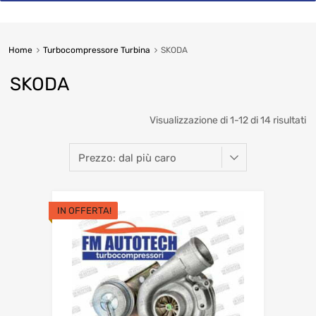
Home
Turbocompressore Turbina
SKODA
SKODA
So
Visualizzazione di 1-12 di 14 risultati
b
pr
hi
IN OFFERTA!
to
lo