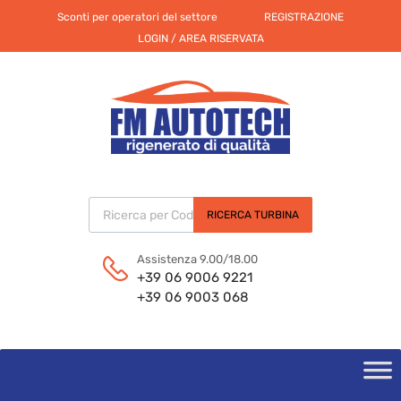
Sconti per operatori del settore
REGISTRAZIONE
LOGIN / AREA RISERVATA
Products search
RICERCA TURBINA
Assistenza 9.00/18.00
+39 06 9006 9221
+39 06 9003 068
Skip
to
content