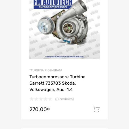
*TURBINA RIGENERATA
Turbocompressore Turbina
Garrett 733783 Skoda,
Volkswagen, Audi 1.4
(0 reviews)
270,00
Aggiungi 
€