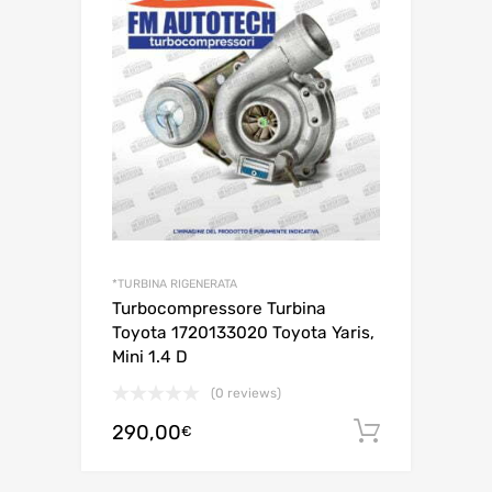
*TURBINA RIGENERATA
Turbocompressore Turbina
Toyota 1720133020 Toyota Yaris,
Mini 1.4 D
(0 reviews)
290,00
Aggiungi 
€