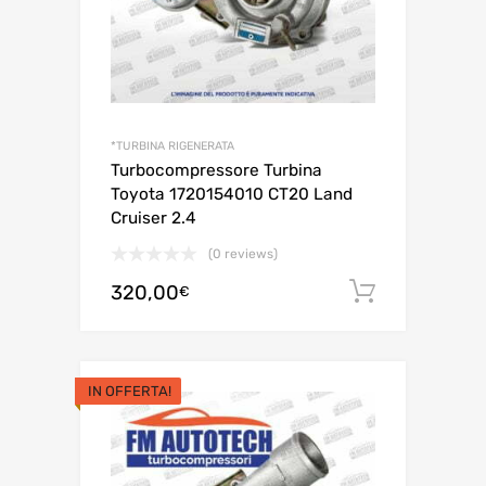
*TURBINA RIGENERATA
Turbocompressore Turbina
Toyota 1720154010 CT20 Land
Cruiser 2.4
(0 reviews)
320,00
Aggiungi 
€
IN OFFERTA!