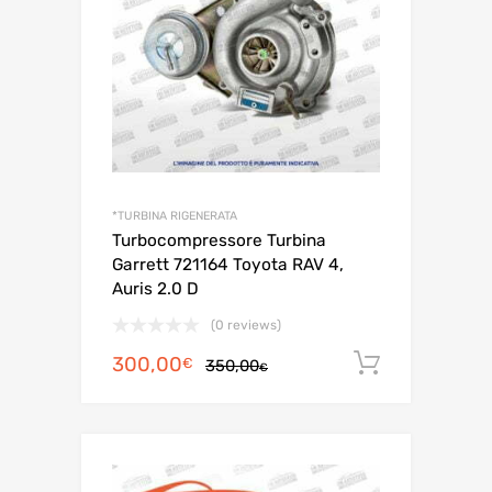
*TURBINA RIGENERATA
Turbocompressore Turbina
Garrett 721164 Toyota RAV 4,
Auris 2.0 D
(0 reviews)
Il
Il
300,00
Aggiungi 
€
350,00
€
prezzo
prezzo
originale
attuale
era:
è:
350,00€.
300,00€.