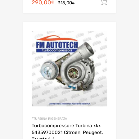
Il
Il
290,00
Aggiungi 
€
315,00
€
prezzo
prezzo
originale
attuale
era:
è:
315,00€.
290,00€.
*TURBINA RIGENERATA
Turbocompressore Turbina kkk
54359700021 Citroen, Peugeot,