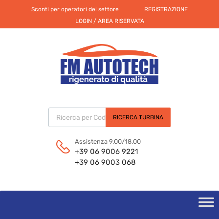
Sconti per operatori del settore
REGISTRAZIONE
LOGIN / AREA RISERVATA
Products search
RICERCA TURBINA
Assistenza 9.00/18.00
+39 06 9006 9221
+39 06 9003 068
Skip
to
content