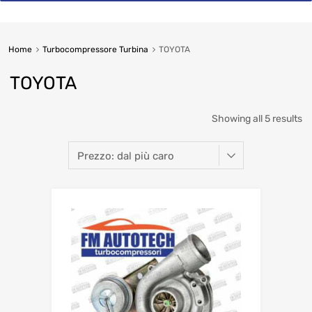
Home
Turbocompressore Turbina
TOYOTA
TOYOTA
So
Showing all 5 results
b
pr
hi
to
lo