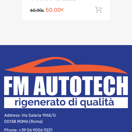
Il
Il
50,00
Aggiungi 
€
60,00
€
prezzo
prezzo
originale
attuale
era:
è:
60,00€.
50,00€.
Address:
Via Salaria 1965/G
00138 ROMA (Roma)
Phone:
+39 06 9006 9221