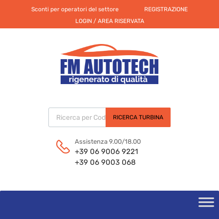
Sconti per operatori del settore
REGISTRAZIONE
LOGIN / AREA RISERVATA
Products search
RICERCA TURBINA
Assistenza 9.00/18.00
+39 06 9006 9221
+39 06 9003 068
Skip
to
content