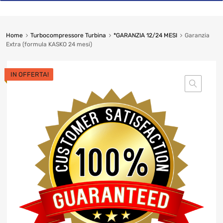
Home
Turbocompressore Turbina
*GARANZIA 12/24 MESI
Garanzia
Extra (formula KASKO 24 mesi)
IN OFFERTA!