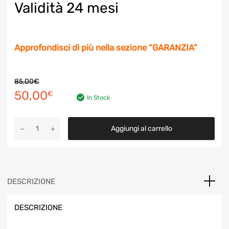
Validità 24 mesi
Approfondisci di più nella sezione “GARANZIA”
.
85,00
€
Il
Il
50,00
€
In Stock
prezzo
prezzo
Garanzia
originale
attuale
Aggiungi al carrello
Extra
(formula
era:
è:
KASKO
85,00€.
50,00€.
24
mesi)
DESCRIZIONE
quantità
DESCRIZIONE