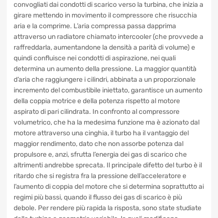
invece, è alloggiato in quello di aspirazione.
I gas che fuoriescono dalla camera di combustione sono
convogliati dai condotti di scarico verso la turbina, che
inizia a girare mettendo in movimento il compressore che
risucchia aria e la comprime. L’aria compressa passa
dapprima attraverso un radiatore chiamato intercooler
(che provvede a raffreddarla, aumentandone la densità a
parità di volume) e quindi confluisce nei condotti di
aspirazione, nei quali determina un aumento della
pressione. La maggior quantità d’aria che raggiungere i
cilindri, abbinata a un proporzionale incremento del
combustibile iniettato, garantisce un aumento della coppia
motrice e della potenza rispetto al motore aspirato di pari
cilindrata. In confronto al compressore volumetrico, che ha
la medesima funzione ma è azionato dal motore attraverso
una cinghia, il turbo ha il vantaggio del maggior rendimento,
dato che non assorbe potenza dal propulsore e, anzi,
sfrutta l’energia dei gas di scarico che altrimenti andrebbe
sprecata. Il principale difetto del turbo è il ritardo che si
registra fra la pressione dell’acceleratore e l’aumento di