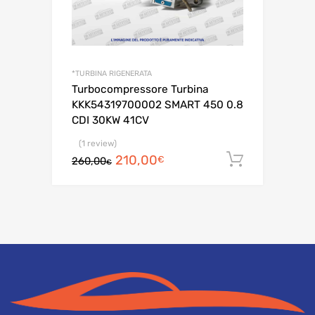
*TURBINA RIGENERATA
Turbocompressore Turbina
KKK54319700002 SMART 450 0.8
CDI 30KW 41CV
(1 review)
Il
Il
210,00
Aggiungi a
€
260,00
€
prezzo
prezzo
originale
attuale
era:
è:
260,00€.
210,00€.