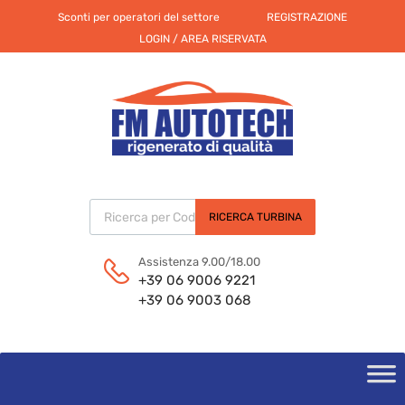
Sconti per operatori del settore
REGISTRAZIONE
LOGIN / AREA RISERVATA
Products search
RICERCA TURBINA
Assistenza 9.00/18.00
+39 06 9006 9221
+39 06 9003 068
Skip
to
content