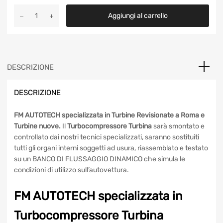
Il
Il
350,00
€
In Stock
prezzo
prezzo
Turbocompressore
originale
attuale
Aggiungi al carrello
Turbina
Mitsubishi
era:
è:
4913505620
370,00€.
350,00€.
Bmw
120,
DESCRIZIONE
118,
320
DESCRIZIONE
quantità
FM AUTOTECH specializzata in Turbine Revisionate a Roma
e Turbine nuove.
Il
Turbocompressore Turbina
sarà
smontato e controllato dai nostri tecnici specializzati,
saranno sostituiti tutti gli organi interni soggetti ad usura,
riassemblato e testato su un BANCO DI FLUSSAGGIO
DINAMICO che simula le condizioni di utilizzo
sull’autovettura.