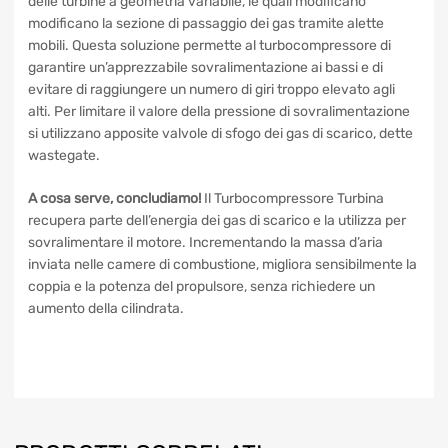
coppia del motore che si determina soprattutto ai regimi più
bassi, quando il flusso dei gas di scarico è più debole. Per
rendere più rapida la risposta, sono state studiate delle
turbine a geometria variabile, le quali modificano
modificano la sezione di passaggio dei gas tramite alette
mobili. Questa soluzione permette al turbocompressore di
garantire un’apprezzabile sovralimentazione ai bassi e di
evitare di raggiungere un numero di giri troppo elevato agli
alti. Per limitare il valore della pressione di
sovralimentazione si utilizzano apposite valvole di sfogo dei
gas di scarico, dette wastegate.
A cosa serve, concludiamo!
Il Turbocompressore Turbina
recupera parte dell’energia dei gas di scarico e la utilizza
per sovralimentare il motore. Incrementando la massa
d’aria inviata nelle camere di combustione, migliora
sensibilmente la coppia e la potenza del propulsore, senza
richiedere un aumento della cilindrata.