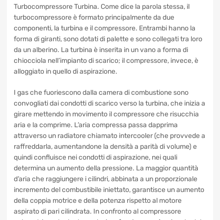
Turbocompressori Turbine
Revisionate
| Come
funziona?
Turbocompressore Turbina. Come dice la parola stessa, il
turbocompressore è formato principalmente da due
componenti, la turbina e il compressore. Entrambi hanno la
forma di giranti, sono dotati di palette e sono collegati tra
loro da un alberino. La turbina è inserita in un vano a forma
di chiocciola nell’impianto di scarico; il compressore,
invece, è alloggiato in quello di aspirazione.
I gas che fuoriescono dalla camera di combustione sono
convogliati dai condotti di scarico verso la turbina, che
inizia a girare mettendo in movimento il compressore che
risucchia aria e la comprime. L’aria compressa passa
dapprima attraverso un radiatore chiamato intercooler
(che provvede a raffreddarla, aumentandone la densità a
parità di volume) e quindi confluisce nei condotti di
aspirazione, nei quali determina un aumento della
pressione. La maggior quantità d’aria che raggiungere i
cilindri, abbinata a un proporzionale incremento del