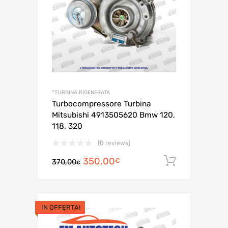
*TURBINA RIGENERATA
Turbocompressore Turbina
Mitsubishi 4913505620 Bmw 120,
118, 320
(0 reviews)
Il
Il
350,00
Aggiungi a
€
370,00
€
prezzo
prezzo
originale
attuale