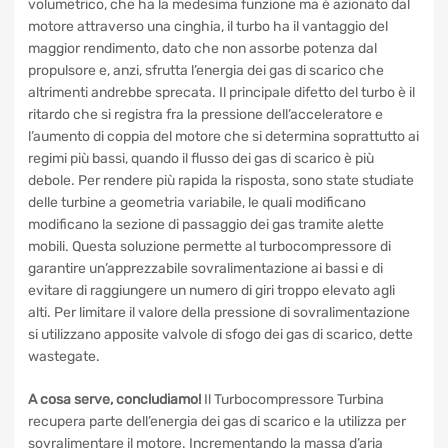
combustibile iniettato, garantisce un aumento della coppia
motrice e della potenza rispetto al motore aspirato di pari
cilindrata. In confronto al compressore volumetrico, che ha
la medesima funzione ma è azionato dal motore attraverso
una cinghia, il turbo ha il vantaggio del maggior rendimento,
dato che non assorbe potenza dal propulsore e, anzi,
sfrutta l’energia dei gas di scarico che altrimenti andrebbe
sprecata. Il principale difetto del turbo è il ritardo che si
registra fra la pressione dell’acceleratore e l’aumento di
coppia del motore che si determina soprattutto ai regimi più
bassi, quando il flusso dei gas di scarico è più debole. Per
rendere più rapida la risposta, sono state studiate delle
turbine a geometria variabile, le quali modificano
modificano la sezione di passaggio dei gas tramite alette
mobili. Questa soluzione permette al turbocompressore di
garantire un’apprezzabile sovralimentazione ai bassi e di
evitare di raggiungere un numero di giri troppo elevato agli
alti. Per limitare il valore della pressione di
sovralimentazione si utilizzano apposite valvole di sfogo dei
gas di scarico, dette wastegate.