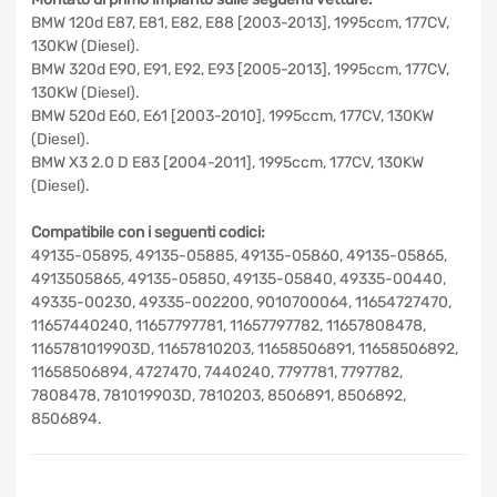
BMW 120d E87, E81, E82, E88 [2003-2013], 1995ccm, 177CV,
130KW (Diesel).
BMW 320d E90, E91, E92, E93 [2005-2013], 1995ccm, 177CV,
130KW (Diesel).
BMW 520d E60, E61 [2003-2010], 1995ccm, 177CV, 130KW
(Diesel).
BMW X3 2.0 D E83 [2004-2011], 1995ccm, 177CV, 130KW
(Diesel).
Compatibile con i seguenti codici:
49135-05895, 49135-05885, 49135-05860, 49135-05865,
4913505865, 49135-05850, 49135-05840, 49335-00440,
49335-00230, 49335-002200, 9010700064,
11654727470, 11657440240, 11657797781, 11657797782,
11657808478, 1165781019903D, 11657810203,
11658506891, 11658506892, 11658506894, 4727470,
7440240, 7797781, 7797782, 7808478, 781019903D,
7810203, 8506891, 8506892, 8506894.