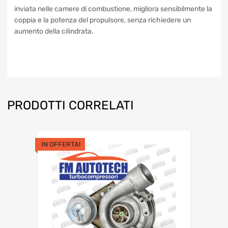
A cosa serve, concludiamo!
Il Turbocompressore Turbina
recupera parte dell’energia dei gas di scarico e la utilizza
per sovralimentare il motore. Incrementando la massa
d’aria inviata nelle camere di combustione, migliora
sensibilmente la coppia e la potenza del propulsore, senza
richiedere un aumento della cilindrata.
PRODOTTI CORRELATI
IN OFFERTA!