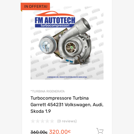
prezzo
prezzo
originale
attuale
era:
è:
IN OFFERTA!
270,00€.
250,00€.
*TURBINA RIGENERATA
Turbocompressore Turbina
Garrett 454231 Volkswagen, Audi,
Skoda 1.9