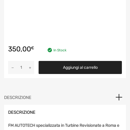
350,00
€
In Stock
Turbocompressore
Aggiungi al carrello
Turbina
Mitsubishi
4933500240
BMW
120,
DESCRIZIONE
320,
520,
DESCRIZIONE
X3
quantità