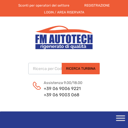
Sconti per operatori del settore
REGISTRAZIONE
LOGIN / AREA RISERVATA
Products search
RICERCA TURBINA
Assistenza 9.00/18.00
+39 06 9006 9221
+39 06 9003 068
Skip
to
content