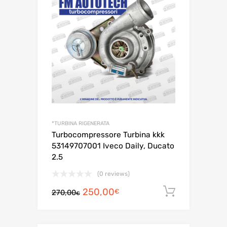
era:
è:
IN OFFERTA!
370,00€.
350,00€.
*TURBINA RIGENERATA
Turbocompressore Turbina kkk
53149707001 Iveco Daily, Ducato
2.5
(0 reviews)
Il
Il
250,00
Aggiungi a
€
270,00
€