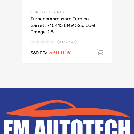
*TURBINA RIGENERATA
Turbocompressore Turbina
Garrett 710415 BMW 525, Opel
Omega 2.5
(0 reviews)
Il
Il
330,00
Aggiungi a
€
360,00
€
prezzo
prezzo
originale
attuale
era:
è:
360,00€.
330,00€.