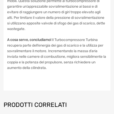
rendere più rapida la risposta, sono state studiate delle
turbine a geometria variabile, le quali modificano
modificano la sezione di passaggio dei gas tramite alette
mobili. Questa soluzione permette al turbocompressore di
garantire un’apprezzabile sovralimentazione ai bassi e di
evitare di raggiungere un numero di giri troppo elevato agli
alti. Per limitare il valore della pressione di
sovralimentazione si utilizzano apposite valvole di sfogo dei
gas di scarico, dette wastegate.
A cosa serve, concludiamo!
Il Turbocompressore Turbina
recupera parte dell’energia dei gas di scarico e la utilizza
per sovralimentare il motore. Incrementando la massa
d’aria inviata nelle camere di combustione, migliora
sensibilmente la coppia e la potenza del propulsore, senza
richiedere un aumento della cilindrata.