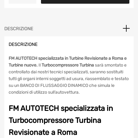
originale
attuale
Aggiungi al carrello
Turbina
Garrett
era:
è:
466856
270,00€.
240,00€.
FIAT
Punto,
DESCRIZIONE
Strada,
Palio
DESCRIZIONE
1.7
quantità
FM AUTOTECH specializzata in Turbine Revisionate a Roma
e Turbine nuove.
Il
Turbocompressore Turbina
sarà
smontato e controllato dai nostri tecnici specializzati,
saranno sostituiti tutti gli organi interni soggetti ad usura,
riassemblato e testato su un BANCO DI FLUSSAGGIO
DINAMICO che simula le condizioni di utilizzo
sull’autovettura.
FM AUTOTECH specializzata in
Turbocompressore Turbina