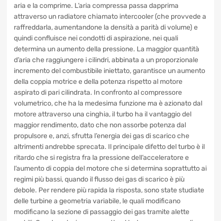
convogliati dai condotti di scarico verso la turbina, che
inizia a girare mettendo in movimento il compressore che
risucchia aria e la comprime. L’aria compressa passa
dapprima attraverso un radiatore chiamato intercooler
(che provvede a raffreddarla, aumentandone la densità a
parità di volume) e quindi confluisce nei condotti di
aspirazione, nei quali determina un aumento della
pressione. La maggior quantità d’aria che raggiungere i
cilindri, abbinata a un proporzionale incremento del
combustibile iniettato, garantisce un aumento della coppia
motrice e della potenza rispetto al motore aspirato di pari
cilindrata. In confronto al compressore volumetrico, che ha
la medesima funzione ma è azionato dal motore attraverso
una cinghia, il turbo ha il vantaggio del maggior rendimento,
dato che non assorbe potenza dal propulsore e, anzi,
sfrutta l’energia dei gas di scarico che altrimenti andrebbe
sprecata. Il principale difetto del turbo è il ritardo che si
registra fra la pressione dell’acceleratore e l’aumento di
coppia del motore che si determina soprattutto ai regimi più
bassi, quando il flusso dei gas di scarico è più debole. Per