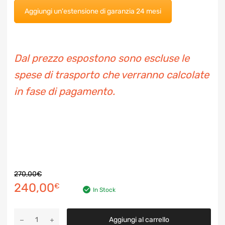
Aggiungi un'estensione di garanzia 24 mesi
Dal prezzo espostono sono escluse le
spese di trasporto che verranno
calcolate in fase di pagamento.
270,00
€
Il
Il
240,00
€
In Stock
prezzo
prezzo
Turbocompressore