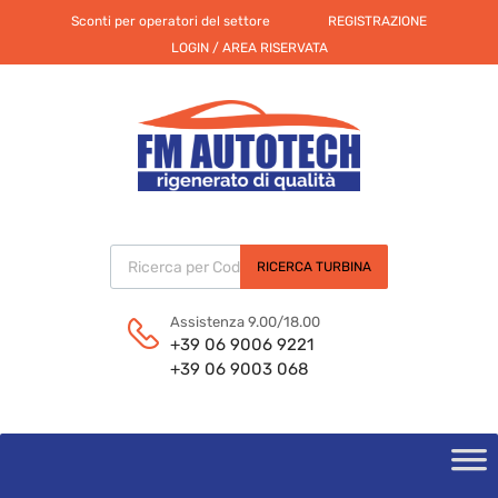
Sconti per operatori del settore
REGISTRAZIONE
LOGIN / AREA RISERVATA
Products search
RICERCA TURBINA
Assistenza 9.00/18.00
+39 06 9006 9221
+39 06 9003 068
Skip
to
content