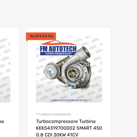
IN OFFERTA!
*TURBINA RIGENERATA
na
Turbocompressore Turbina
KKK54319700002 SMART 450
0.8 CDI 30KW 41CV