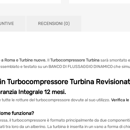
727463
Mercedes
E
270
UNTIVE
RECENSIONI (0)
CDI
quantità
e a Roma e Turbine nuove.
Il
Turbocompressore Turbina
sarà smontato e 
ra, riassemblato e testato su un BANCO DI FLUSSAGGIO DINAMICO che simula 
in Turbocompressore Turbina Revisiona
anzia Integrale 12 mesi.
tte le rotture del turbocompressore dovute al suo utilizzo.
Verifica l
Come funziona?
ssa, il turbocompressore è formato principalmente da due componenti, 
gati tra loro da un alberino. La turbina è inserita in un vano a forma di ch