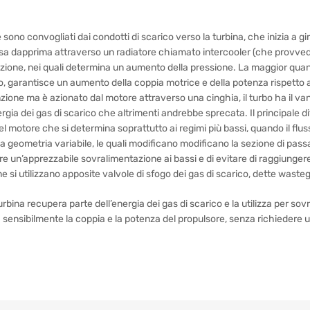
sono convogliati dai condotti di scarico verso la turbina, che inizia a
ssa dapprima attraverso un radiatore chiamato intercooler (che provved
azione, nei quali determina un aumento della pressione. La maggior quanti
, garantisce un aumento della coppia motrice e della potenza rispetto al 
one ma è azionato dal motore attraverso una cinghia, il turbo ha il v
gia dei gas di scarico che altrimenti andrebbe sprecata. Il principale difet
l motore che si determina soprattutto ai regimi più bassi, quando il flus
e a geometria variabile, le quali modificano modificano la sezione di pass
 un’apprezzabile sovralimentazione ai bassi e di evitare di raggiungere u
ne si utilizzano apposite valvole di sfogo dei gas di scarico, dette waste
bina recupera parte dell’energia dei gas di scarico e la utilizza per s
a sensibilmente la coppia e la potenza del propulsore, senza richiedere u