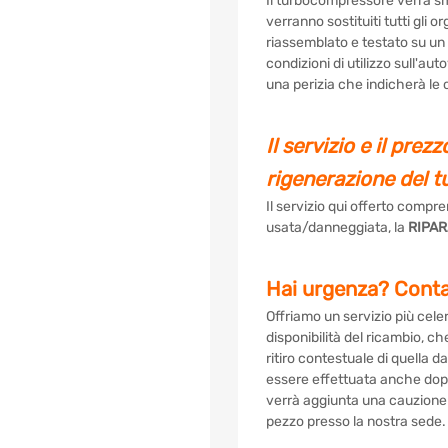
Il turbocompressore verrà smo
verranno sostituiti tutti gli 
riassemblato e testato su 
condizioni di utilizzo sull'a
una perizia che indicherà le
Il servizio e il prez
rigenerazione del 
Il servizio qui offerto compre
usata/danneggiata, la
RIPAR
Hai urgenza? Contat
Offriamo un servizio più cele
disponibilità del ricambio, c
ritiro contestuale di quella
essere effettuata anche dopo 
verrà aggiunta una cauzione pe
pezzo presso la nostra sede.