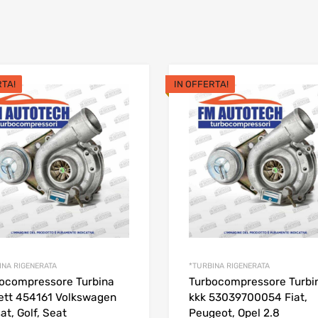
RTA!
IN OFFERTA!
INA RIGENERATA
*TURBINA RIGENERATA
ocompressore Turbina
Turbocompressore Turbi
ett 454161 Volkswagen
kkk 53039700054 Fiat,
at, Golf, Seat
Peugeot, Opel 2.8