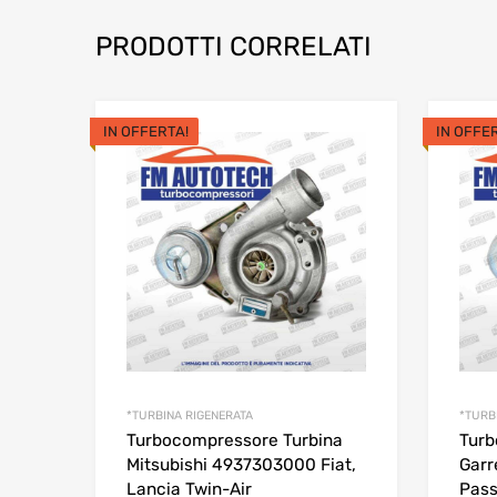
PRODOTTI CORRELATI
IN OFFERTA!
IN OFFE
*TURBINA RIGENERATA
*TURB
Turbocompressore Turbina
Turb
Mitsubishi 4937303000 Fiat,
Garr
Lancia Twin-Air
Pass