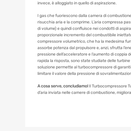
invece, è alloggiato in quello di aspirazione.
I gas che fuoriescono dalla camera di combustione 
risucchia aria e la comprime. L’aria compressa pa
di volume) e quindi confluisce nei condotti di aspir
proporzionale incremento del combustibile iniettato
compressore volumetrico, che ha la medesima funzi
assorbe potenza dal propulsore e, anzi, sfrutta l’ener
pressione dell’acceleratore e l’aumento di coppia de
rapida la risposta, sono state studiate delle turbin
soluzione permette al turbocompressore di garantire
limitare il valore della pressione di sovralimentazio
A cosa serve, concludiamo!
Il Turbocompressore Tur
d’aria inviata nelle camere di combustione, miglior