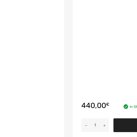
440,00
€
In S
Turbocompressore
Turbina
Garrett