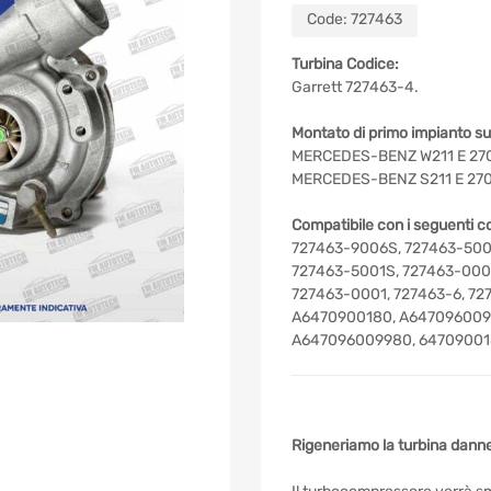
Code:
727463
Turbina Codice:
Garrett 727463-4.
Montato di primo impianto su
MERCEDES-BENZ W211 E 270 
MERCEDES-BENZ S211 E 270 
Compatibile con i seguenti co
727463-9006S, 727463-500
727463-5001S, 727463-000
727463-0001, 727463-6, 727
A6470900180, A6470960099
A647096009980, 64709001
Rigeneriamo la turbina danne