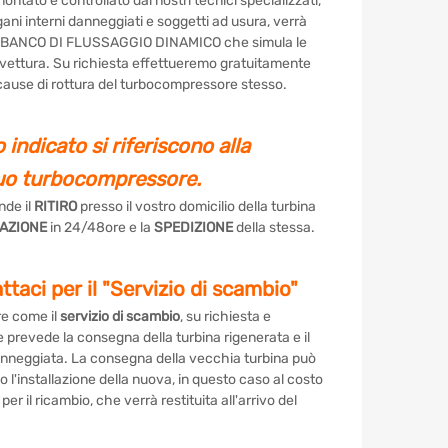
ntato e controllato dai nostri tecnici specializzati,
organi interni danneggiati e soggetti ad usura, verrà
un BANCO DI FLUSSAGGIO DINAMICO che simula le
utovettura. Su richiesta effettueremo gratuitamente
 cause di rottura del turbocompressore stesso.
zo indicato si riferiscono alla
tuo turbocompressore.
nde il
RITIRO
presso il vostro domicilio della turbina
AZIONE
in 24/48ore e la
SPEDIZIONE
della stessa.
taci per il "Servizio di scambio"
re come il
servizio di scambio
, su richiesta e
he prevede la consegna della turbina rigenerata e il
 danneggiata. La consegna della vecchia turbina può
l'installazione della nuova, in questo caso al costo
r il ricambio, che verrà restituita all'arrivo del