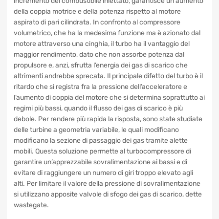
aspirazione, nei quali determina un aumento della
pressione. La maggior quantità d’aria che raggiungere i
cilindri, abbinata a un proporzionale incremento del
combustibile iniettato, garantisce un aumento della coppia
motrice e della potenza rispetto al motore aspirato di pari
cilindrata. In confronto al compressore volumetrico, che ha
la medesima funzione ma è azionato dal motore attraverso
una cinghia, il turbo ha il vantaggio del maggior rendimento,
dato che non assorbe potenza dal propulsore e, anzi,
sfrutta l’energia dei gas di scarico che altrimenti andrebbe
sprecata. Il principale difetto del turbo è il ritardo che si
registra fra la pressione dell’acceleratore e l’aumento di
coppia del motore che si determina soprattutto ai regimi più
bassi, quando il flusso dei gas di scarico è più debole. Per
rendere più rapida la risposta, sono state studiate delle
turbine a geometria variabile, le quali modificano
modificano la sezione di passaggio dei gas tramite alette
mobili. Questa soluzione permette al turbocompressore di
garantire un’apprezzabile sovralimentazione ai bassi e di
evitare di raggiungere un numero di giri troppo elevato agli
alti. Per limitare il valore della pressione di