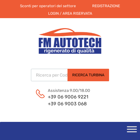
Sconti per operatori del settore
REGISTRAZIONE
LOGIN / AREA RISERVATA
Products search
RICERCA TURBINA
Assistenza 9.00/18.00
+39 06 9006 9221
+39 06 9003 068
Skip
to
content