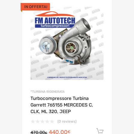
prezzo
prezzo
originale
attuale
era:
è:
IN OFFERTA!
265,00€.
240,00€.
*TURBINA RIGENERATA
Turbocompressore Turbina
Garrett 765155 MERCEDES C,
CLK, ML 320, JEEP