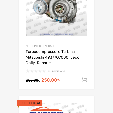
*TURBINA RIGENERATA
Turbocompressore Turbina
Mitsubishi 4937707000 Iveco
Daily, Renault
(0 reviews)
Il
Il
250,00
Aggiungi a
€
285,00
€
prezzo
prezzo
originale
attuale