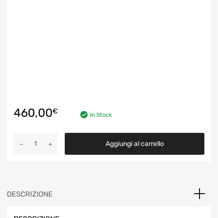
460,00
€
In Stock
Turbocompressore
Aggiungi al carrello
Turbina
Garrett
723341
CITROEN,
PEUGEOT
DESCRIZIONE
2.7,150