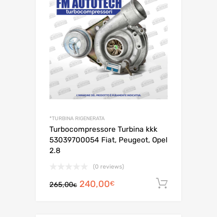
era:
è:
IN OFFERTA!
285,00€.
250,00€.
*TURBINA RIGENERATA
Turbocompressore Turbina kkk
53039700054 Fiat, Peugeot, Opel
2.8
(0 reviews)
Il
Il
240,00
Aggiungi a
€
265,00
€