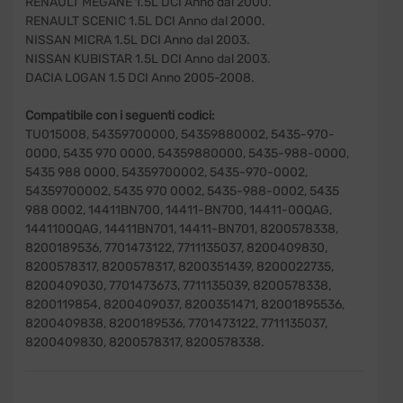
RENAULT MEGANE 1.5L DCI Anno dal 2000.
RENAULT SCENIC 1.5L DCI Anno dal 2000.
NISSAN MICRA 1.5L DCI Anno dal 2003.
NISSAN KUBISTAR 1.5L DCI Anno dal 2003.
DACIA LOGAN 1.5 DCI Anno 2005-2008.
Compatibile con i seguenti codici:
TU015008, 54359700000, 54359880002, 5435-970-
0000, 5435 970 0000, 54359880000, 5435-988-0000,
5435 988 0000, 54359700002, 5435-970-0002,
54359700002, 5435 970 0002, 5435-988-0002, 5435
988 0002, 14411BN700, 14411-BN700, 14411-00QAG,
1441100QAG, 14411BN701, 14411-BN701, 8200578338,
8200189536, 7701473122, 7711135037, 8200409830,
8200578317, 8200578317, 8200351439, 8200022735,
8200409030, 7701473673, 7711135039, 8200578338,
8200119854, 8200409037, 8200351471, 82001895536,
8200409838, 8200189536, 7701473122, 7711135037,
8200409830, 8200578317, 8200578338.