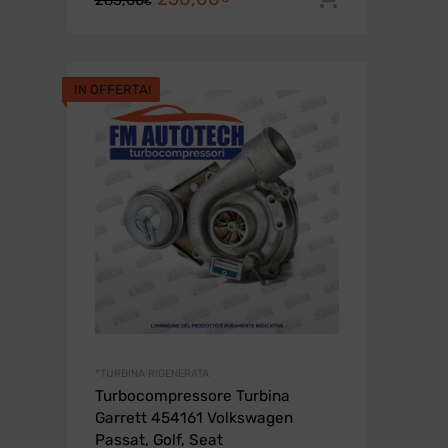
€
prezzo
prezzo
originale
attuale
era:
è:
IN OFFERTA!
285,00€.
250,00€.
*TURBINA RIGENERATA
Turbocompressore Turbina
Garrett 454161 Volkswagen
Passat, Golf, Seat