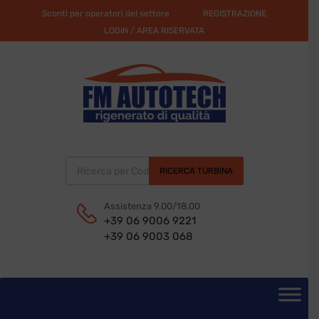
Sconti per operatori del settore
REGISTRAZIONE
LOGIN / AREA RISERVATA
Products search
RICERCA TURBINA
Assistenza 9.00/18.00
+39 06 9006 9221
+39 06 9003 068
Skip
to
content