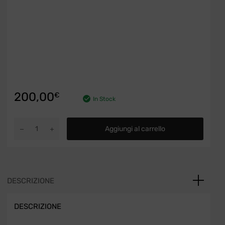
200,00
€
In Stock
Turbocompressore
Aggiungi al carrello
Turbina
KKK
54359700000
Renault,
Nissan
DESCRIZIONE
Micra
1.5
DESCRIZIONE
quantità