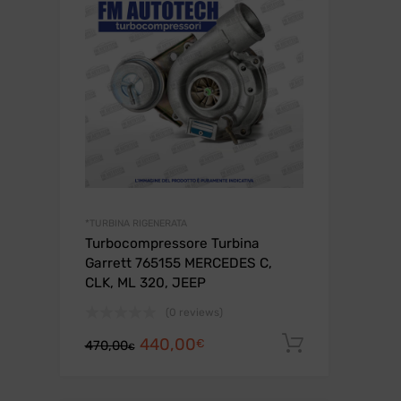
*TURBINA RIGENERATA
Turbocompressore Turbina
Garrett 765155 MERCEDES C,
CLK, ML 320, JEEP
(0 reviews)
Il
Il
440,00
Aggiungi a
€
470,00
€
prezzo
prezzo
originale
attuale