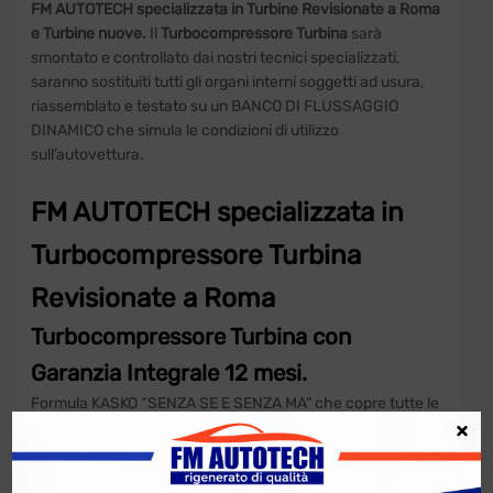
FM AUTOTECH specializzata in Turbine Revisionate a Roma
e Turbine nuove.
Il
Turbocompressore Turbina
sarà
smontato e controllato dai nostri tecnici specializzati,
saranno sostituiti tutti gli organi interni soggetti ad usura,
riassemblato e testato su un BANCO DI FLUSSAGGIO
DINAMICO che simula le condizioni di utilizzo
sull’autovettura.
FM AUTOTECH specializzata in
Turbocompressore Turbina
Revisionate a Roma
Turbocompressore Turbina
con
Garanzia Integrale 12 mesi.
Formula KASKO “SENZA SE E SENZA MA” che copre tutte le
×
rotture del turbocompressore dovute al suo utilizzo.
Verifica
le condizioni di garanzia
.