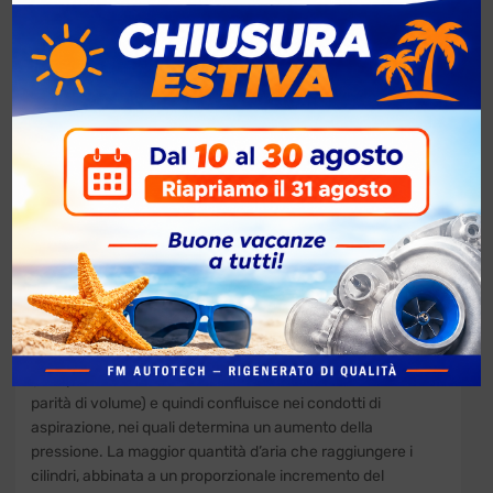
Turbocompressori Turbine
Revisionate
| Come
funziona?
Turbocompressore Turbina. Come dice la parola stessa, il
turbocompressore è formato principalmente da due
componenti, la turbina e il compressore. Entrambi hanno la
forma di giranti, sono dotati di palette e sono collegati tra
loro da un alberino. La turbina è inserita in un vano a forma
di chiocciola nell’impianto di scarico; il compressore,
invece, è alloggiato in quello di aspirazione.
I gas che fuoriescono dalla camera di combustione sono
convogliati dai condotti di scarico verso la turbina, che
inizia a girare mettendo in movimento il compressore che
risucchia aria e la comprime. L’aria compressa passa
dapprima attraverso un radiatore chiamato intercooler
(che provvede a raffreddarla, aumentandone la densità a
parità di volume) e quindi confluisce nei condotti di
aspirazione, nei quali determina un aumento della
pressione. La maggior quantità d’aria che raggiungere i
cilindri, abbinata a un proporzionale incremento del