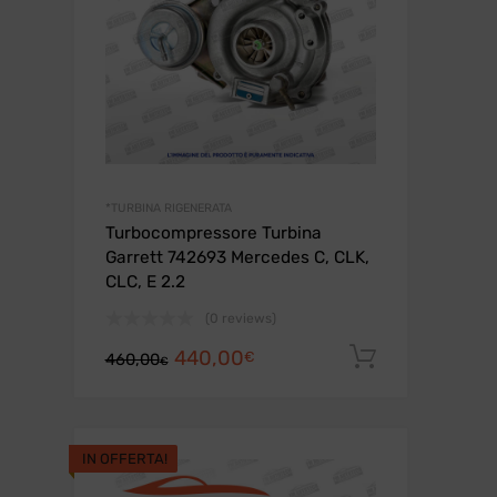
*TURBINA RIGENERATA
Turbocompressore Turbina
Garrett 742693 Mercedes C, CLK,
CLC, E 2.2
(0 reviews)
Il
Il
440,00
Aggiungi a
€
460,00
€
prezzo
prezzo
originale
attuale
era:
è:
IN OFFERTA!
460,00€.
440,00€.