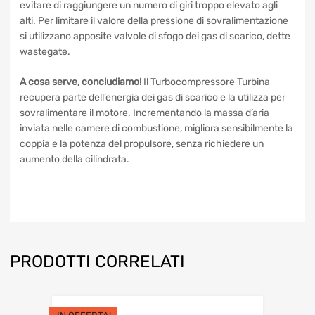
modificano la sezione di passaggio dei gas tramite alette
mobili. Questa soluzione permette al turbocompressore di
garantire un’apprezzabile sovralimentazione ai bassi e di
evitare di raggiungere un numero di giri troppo elevato agli
alti. Per limitare il valore della pressione di
sovralimentazione si utilizzano apposite valvole di sfogo dei
gas di scarico, dette wastegate.
A cosa serve, concludiamo!
Il Turbocompressore Turbina
recupera parte dell’energia dei gas di scarico e la utilizza
per sovralimentare il motore. Incrementando la massa
d’aria inviata nelle camere di combustione, migliora
sensibilmente la coppia e la potenza del propulsore, senza
richiedere un aumento della cilindrata.
PRODOTTI CORRELATI