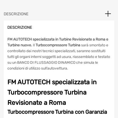
era:
è:
54359700028
235,00€.
210,00€.
Renault,
Nissan,
DESCRIZIONE
Dacia
1.5
DESCRIZIONE
quantità
FM AUTOTECH specializzata in Turbine Revisionate a Roma
e Turbine nuove.
Il
Turbocompressore Turbina
sarà
smontato e controllato dai nostri tecnici specializzati,
saranno sostituiti tutti gli organi interni soggetti ad usura,
riassemblato e testato su un BANCO DI FLUSSAGGIO
DINAMICO che simula le condizioni di utilizzo
sull’autovettura.
FM AUTOTECH specializzata in
Turbocompressore Turbina
Revisionate a Roma