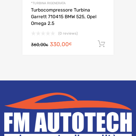
*TURBINA RIGENERATA
Turbocompressore Turbina
Garrett 710415 BMW 525, Opel
Omega 2.5
(0 reviews)
Il
Il
330,00
Aggiungi a
€
360,00
€
prezzo
prezzo
originale
attuale
era:
è:
360,00€.
330,00€.