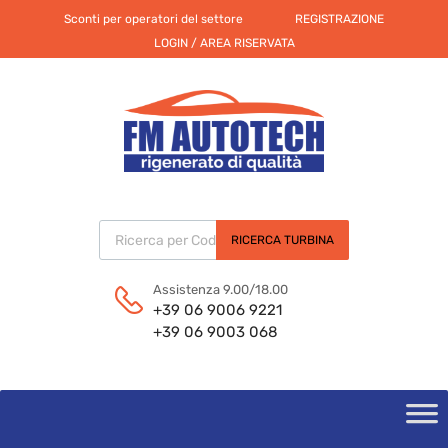
Sconti per operatori del settore
REGISTRAZIONE
LOGIN / AREA RISERVATA
Products search
RICERCA TURBINA
Assistenza 9.00/18.00
+39 06 9006 9221
+39 06 9003 068
Skip
to
content