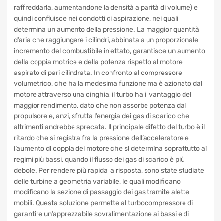
risucchia aria e la comprime. L’aria compressa passa
dapprima attraverso un radiatore chiamato intercooler
(che provvede a raffreddarla, aumentandone la densità a
parità di volume) e quindi confluisce nei condotti di
aspirazione, nei quali determina un aumento della
pressione. La maggior quantità d’aria che raggiungere i
cilindri, abbinata a un proporzionale incremento del
combustibile iniettato, garantisce un aumento della coppia
motrice e della potenza rispetto al motore aspirato di pari
cilindrata. In confronto al compressore volumetrico, che ha
la medesima funzione ma è azionato dal motore attraverso
una cinghia, il turbo ha il vantaggio del maggior rendimento,
dato che non assorbe potenza dal propulsore e, anzi,
sfrutta l’energia dei gas di scarico che altrimenti andrebbe
sprecata. Il principale difetto del turbo è il ritardo che si
registra fra la pressione dell’acceleratore e l’aumento di
coppia del motore che si determina soprattutto ai regimi più
bassi, quando il flusso dei gas di scarico è più debole. Per
rendere più rapida la risposta, sono state studiate delle
turbine a geometria variabile, le quali modificano