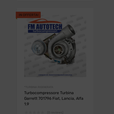
originale
attuale
era:
è:
IN OFFERTA!
270,00€.
250,00€.
*TURBINA RIGENERATA
Turbocompressore Turbina
Garrett 701796 Fiat, Lancia, Alfa
1.9
(0 reviews)