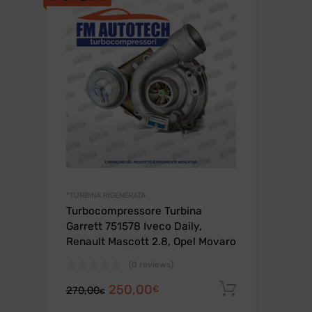
265,00€.
240,00€.
*TURBINA RIGENERATA
Turbocompressore Turbina
Garrett 751578 Iveco Daily,
Renault Mascott 2.8, Opel Movaro
(0 reviews)
Il
Il
250,00
Aggiungi a
€
270,00
€
prezzo
prezzo