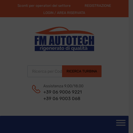
Sconti per operatori del settore
REGISTRAZIONE
LOGIN / AREA RISERVATA
Products search
RICERCA TURBINA
Assistenza 9.00/18.00
+39 06 9006 9221
+39 06 9003 068
Skip
to
content