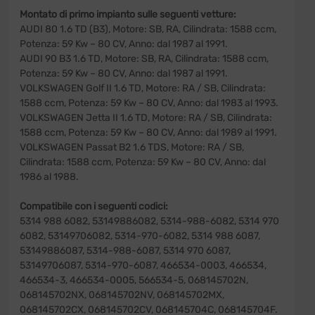
Montato di primo impianto sulle seguenti vetture:
AUDI 80 1.6 TD (B3), Motore: SB, RA, Cilindrata: 1588 ccm,
Potenza: 59 Kw – 80 CV, Anno: dal 1987 al 1991.
AUDI 90 B3 1.6 TD, Motore: SB, RA, Cilindrata: 1588 ccm,
Potenza: 59 Kw – 80 CV, Anno: dal 1987 al 1991.
VOLKSWAGEN Golf II 1.6 TD, Motore: RA / SB, Cilindrata:
1588 ccm, Potenza: 59 Kw – 80 CV, Anno: dal 1983 al 1993.
VOLKSWAGEN Jetta II 1.6 TD, Motore: RA / SB, Cilindrata:
1588 ccm, Potenza: 59 Kw – 80 CV, Anno: dal 1989 al 1991.
VOLKSWAGEN Passat B2 1.6 TDS, Motore: RA / SB,
Cilindrata: 1588 ccm, Potenza: 59 Kw – 80 CV, Anno: dal
1986 al 1988.
Compatibile con i seguenti codici:
5314 988 6082, 53149886082, 5314-988-6082, 5314 970
6082, 53149706082, 5314-970-6082, 5314 988 6087,
53149886087, 5314-988-6087, 5314 970 6087,
53149706087, 5314-970-6087, 466534-0003, 466534,
466534-3, 466534-0005, 566534-5, 068145702N,
068145702NX, 068145702NV, 068145702MX,
068145702CX, 068145702CV, 068145704C, 068145704F.