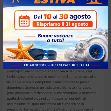
Turbocompressori Turbine
Revisionate
| Come
funziona?
Turbocompressore Turbina. Come dice la parola stessa, il
turbocompressore è formato principalmente da due
componenti, la turbina e il compressore. Entrambi hanno la
forma di giranti, sono dotati di palette e sono collegati tra
loro da un alberino. La turbina è inserita in un vano a forma
di chiocciola nell’impianto di scarico; il compressore,
invece, è alloggiato in quello di aspirazione.
I gas che fuoriescono dalla camera di combustione sono
convogliati dai condotti di scarico verso la turbina, che
inizia a girare mettendo in movimento il compressore che
risucchia aria e la comprime. L’aria compressa passa
dapprima attraverso un radiatore chiamato intercooler
(che provvede a raffreddarla, aumentandone la densità a
parità di volume) e quindi confluisce nei condotti di
aspirazione, nei quali determina un aumento della
pressione. La maggior quantità d’aria che raggiungere i