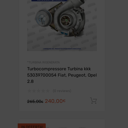
*TURBINA RIGENERATA
Turbocompressore Turbina kkk
53039700054 Fiat, Peugeot, Opel
2.8
(0 reviews)
Il
Il
240,00
Aggiungi a
€
265,00
€
prezzo
prezzo
originale
attuale
era:
è:
IN OFFERTA!