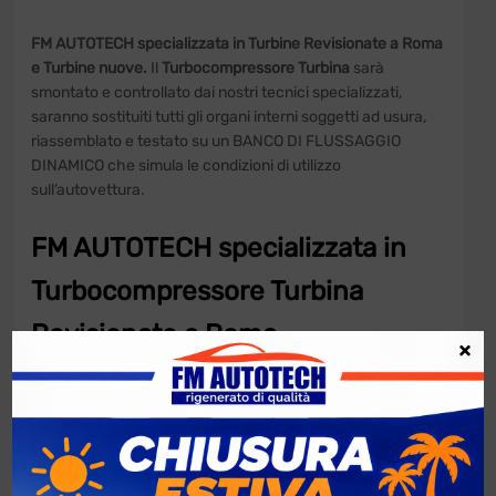
FM AUTOTECH specializzata in Turbine Revisionate a Roma
e Turbine nuove.
Il
Turbocompressore Turbina
sarà
smontato e controllato dai nostri tecnici specializzati,
saranno sostituiti tutti gli organi interni soggetti ad usura,
riassemblato e testato su un BANCO DI FLUSSAGGIO
DINAMICO che simula le condizioni di utilizzo
sull’autovettura.
FM AUTOTECH specializzata in
Turbocompressore Turbina
Revisionate a Roma
×
Turbocompressore Turbina
con
Garanzia Integrale 12 mesi.
Formula KASKO “SENZA SE E SENZA MA” che copre tutte le
rotture del turbocompressore dovute al suo utilizzo.
Verifica
le condizioni di garanzia
.