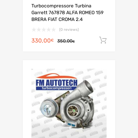
Turbocompressore Turbina
Garrett 767878 ALFA ROMEO 159
BRERA FIAT CROMA 2.4
(0 reviews)
Il
Il
330,00
Aggiungi 
€
350,00
€
prezzo
prezzo
originale
attuale
era:
è:
350,00€.
330,00€.