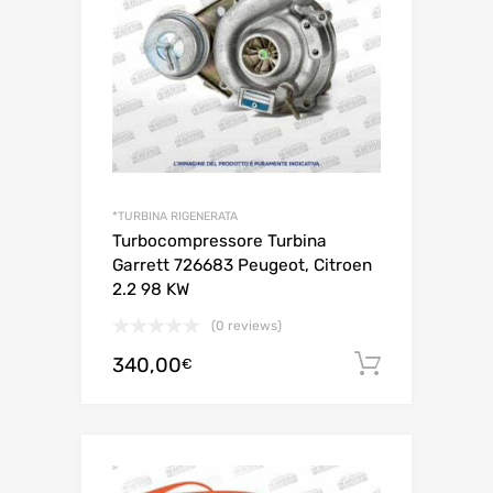
*TURBINA RIGENERATA
Turbocompressore Turbina
Garrett 726683 Peugeot, Citroen
2.2 98 KW
(0 reviews)
340,00
Aggiungi 
€