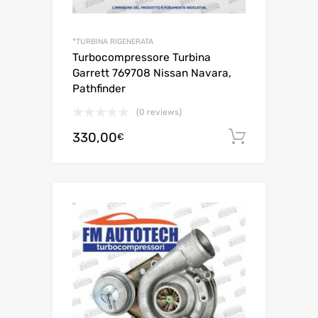
*TURBINA RIGENERATA
Turbocompressore Turbina
Garrett 769708 Nissan Navara,
Pathfinder
(0 reviews)
330,00
Aggiungi 
€