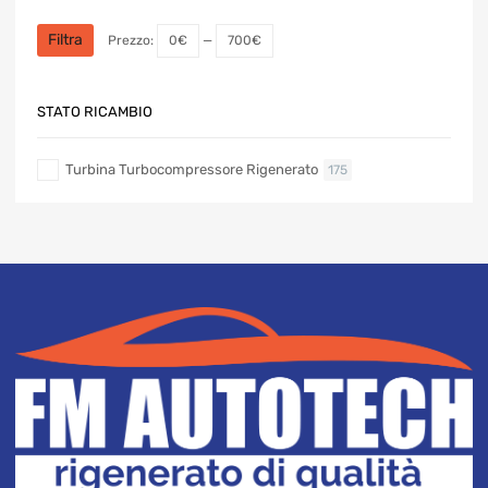
Prezzo
Prezzo
Min
Max
Filtra
Prezzo:
0€
—
700€
STATO RICAMBIO
Turbina Turbocompressore Rigenerato
175