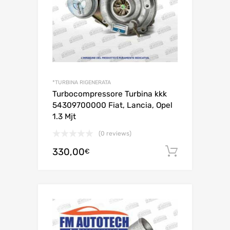
*TURBINA RIGENERATA
Turbocompressore Turbina kkk
54309700000 Fiat, Lancia, Opel
1.3 Mjt
(0 reviews)
330,00
Aggiungi 
€