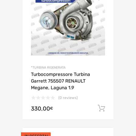
*TURBINA RIGENERATA
Turbocompressore Turbina
Garrett 755507 RENAULT
Megane, Laguna 1.9
(0 reviews)
330,00
Aggiungi 
€