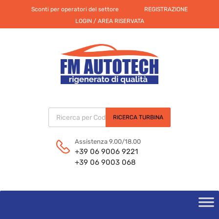
Sconti per operatori del settore
REGISTRAZIONE
LOGIN / AREA RISERVATA
Products search
RICERCA TURBINA
Assistenza 9.00/18.00
+39 06 9006 9221
+39 06 9003 068
Skip
to
content