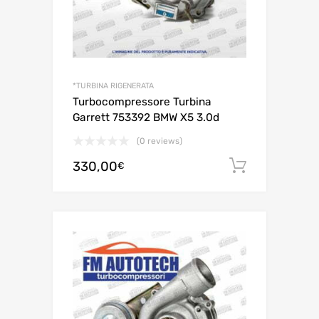
*TURBINA RIGENERATA
Turbocompressore Turbina
Garrett 753392 BMW X5 3.0d
(0 reviews)
330,00
Aggiungi 
€