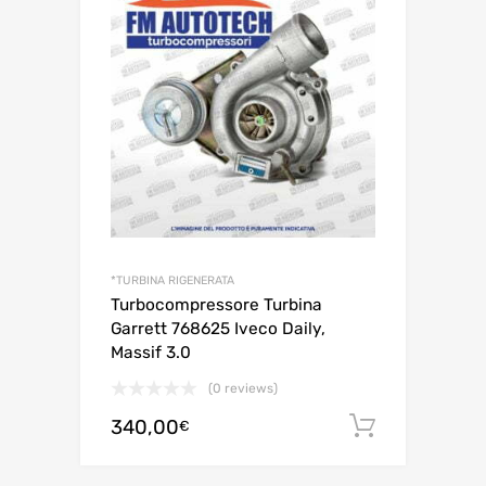
*TURBINA RIGENERATA
Turbocompressore Turbina
Garrett 768625 Iveco Daily,
Massif 3.0
(0 reviews)
340,00
Aggiungi 
€