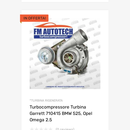
originale
attuale
era:
è:
IN OFFERTA!
370,00€.
330,00€.
*TURBINA RIGENERATA
Turbocompressore Turbina
Garrett 710415 BMW 525, Opel
Omega 2.5
(0 reviews)