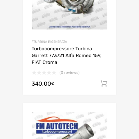
*TURBINA RIGENERATA
Turbocompressore Turbina
Garrett 773721 Alfa Romeo 159,
FIAT Croma
(0 reviews)
340,00
Aggiungi 
€