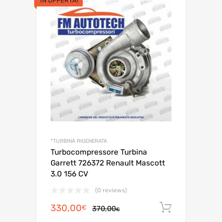
IN OFFERTA!
*TURBINA RIGENERATA
Turbocompressore Turbina
Garrett 726372 Renault Mascott
3.0 156 CV
(0 reviews)
Il
Il
330,00
Aggiungi 
€
370,00
€
prezzo
prezzo