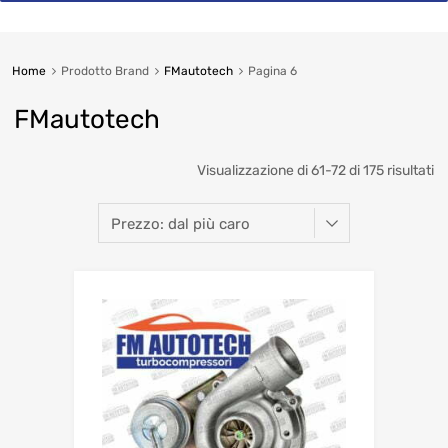
Home
Prodotto Brand
FMautotech
Pagina 6
FMautotech
So
Visualizzazione di 61-72 di 175 risultati
b
pr
hi
to
lo