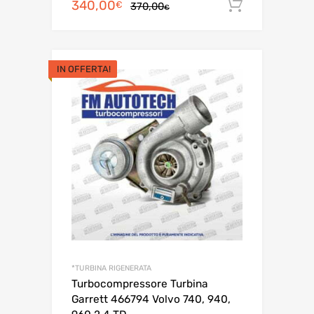
Il
Il
340,00
Aggiungi 
€
370,00
€
prezzo
prezzo
originale
attuale
era:
è:
IN OFFERTA!
370,00€.
340,00€.
*TURBINA RIGENERATA
Turbocompressore Turbina
Garrett 466794 Volvo 740, 940,