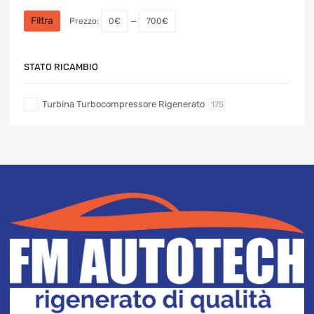
Prezzo
Prezzo
Min
Max
Filtra
Prezzo:
0€
—
700€
STATO RICAMBIO
Turbina Turbocompressore Rigenerato
175