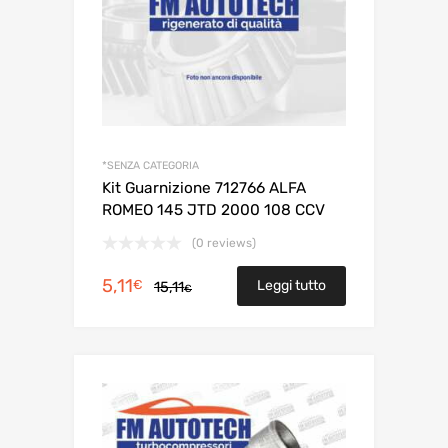
*SENZA CATEGORIA
Kit Guarnizione 712766 ALFA
ROMEO 145 JTD 2000 108 CCV
(0 reviews)
Il
Il
5,11
€
Leggi tutto
15,11
€
prezzo
prezzo
originale
attuale
era:
è:
15,11€.
5,11€.