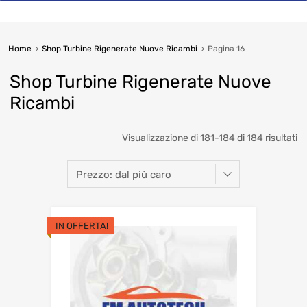
Home
Shop Turbine Rigenerate Nuove Ricambi
Pagina 16
Shop Turbine Rigenerate Nuove
Ricambi
So
Visualizzazione di 181-184 di 184 risultati
b
pr
hi
IN OFFERTA!
to
lo