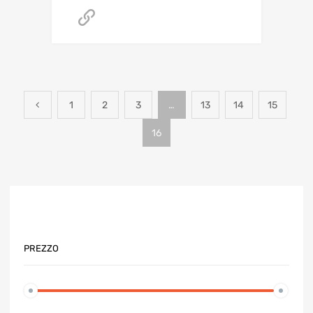
NON DISPONIBILE ONLINE - CONTATTACI
1
2
3
…
13
14
15
16
PREZZO