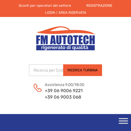
Sconti per operatori del settore
REGISTRAZIONE
LOGIN / AREA RISERVATA
Products search
RICERCA TURBINA
Assistenza 9.00/18.00
+39 06 9006 9221
+39 06 9003 068
Skip
to
content