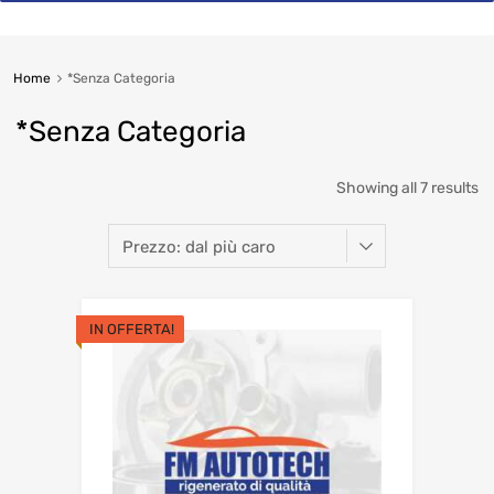
Home
*Senza Categoria
*Senza Categoria
So
Showing all 7 results
b
pr
hi
IN OFFERTA!
to
lo