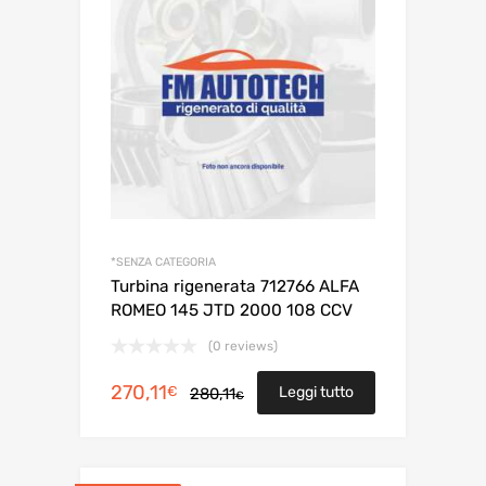
*SENZA CATEGORIA
Turbina rigenerata 712766 ALFA
ROMEO 145 JTD 2000 108 CCV
(0 reviews)
Il
Il
270,11
€
Leggi tutto
280,11
€
prezzo
prezzo
originale
attuale
era:
è: