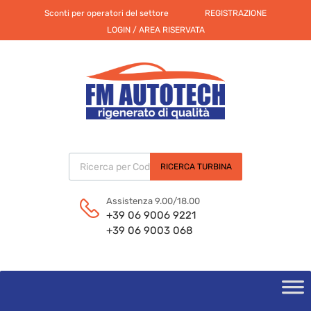
Sconti per operatori del settore
REGISTRAZIONE
LOGIN / AREA RISERVATA
Products search
RICERCA TURBINA
Assistenza 9.00/18.00
+39 06 9006 9221
+39 06 9003 068
Skip
to
content