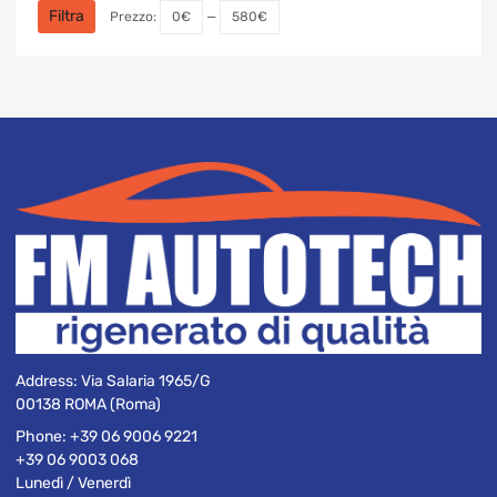
Min
Max
Filtra
Prezzo:
0€
—
580€
Address:
Via Salaria 1965/G
00138 ROMA (Roma)
Phone:
+39 06 9006 9221
+39 06 9003 068
Lunedì / Venerdì