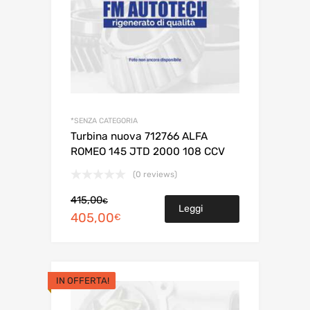
*SENZA CATEGORIA
Turbina nuova 712766 ALFA
ROMEO 145 JTD 2000 108 CCV
(0 reviews)
Il
Il
415,00
€
Leggi
prezzo
prezzo
405,00
€
originale
attuale
tutto
era:
è:
415,00€.
405,00€.
IN OFFERTA!