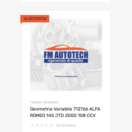
originale
attuale
era:
è:
IN OFFERTA!
115,34€.
105,34€.
*SENZA CATEGORIA
Geometria Variabile 712766 ALFA
ROMEO 145 JTD 2000 108 CCV
(0 reviews)