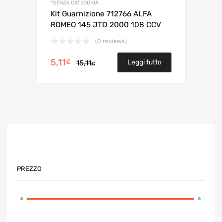
*SENZA CATEGORIA
Kit Guarnizione 712766 ALFA
ROMEO 145 JTD 2000 108 CCV
(0 reviews)
Il
Il
5,11
€
Leggi tutto
15,11
€
prezzo
prezzo
originale
attuale
era:
è:
15,11€.
5,11€.
PREZZO
Prezzo
Prezzo