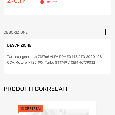
Il
Il
270,11
Esaurito
prezzo
prezzo
originale
attuale
era:
è:
DESCRIZIONE
280,11€.
270,11€.
DESCRIZIONE
Turbina rigenerata 712766 ALFA ROMEO 145 JTD 2000 108
CCV, Motore M720.19X, Turbo GT1749V, OEM 46779032
PRODOTTI CORRELATI
IN OFFERTA!