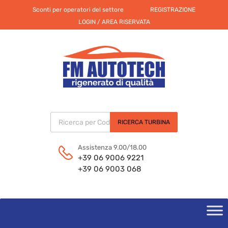
Sconti per operatori del settore
REGISTRAZIONE
LOGIN / AREA RISERVATA
Products search
RICERCA TURBINA
Assistenza 9.00/18.00
+39 06 9006 9221
+39 06 9003 068
Skip
to
content