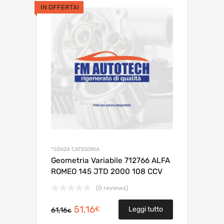
era:
è:
IN OFFERTA!
650,00€.
580,00€.
*SENZA CATEGORIA
Geometria Variabile 712766 ALFA
ROMEO 145 JTD 2000 108 CCV
(0 reviews)
Il
Il
51,16
€
Leggi tutto
61,16
€
prezzo
prezzo