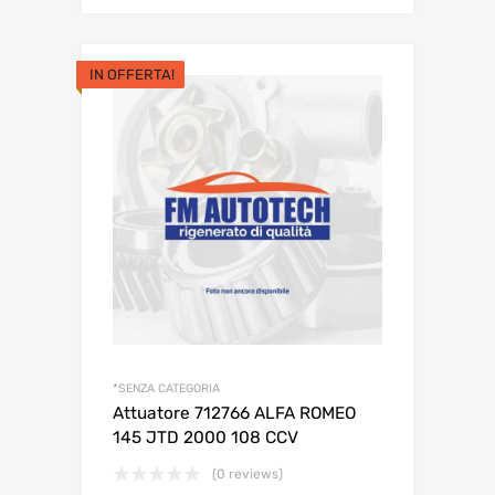
originale
attuale
era:
è:
IN OFFERTA!
61,16€.
51,16€.
*SENZA CATEGORIA
Attuatore 712766 ALFA ROMEO
145 JTD 2000 108 CCV
(0 reviews)