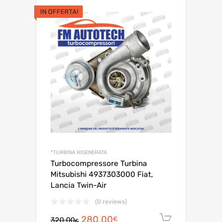
€
prezzo
prezzo
originale
attuale
era:
è:
IN OFFERTA!
270,00€.
240,00€.
*TURBINA RIGENERATA
Turbocompressore Turbina
Mitsubishi 4937303000 Fiat,
Lancia Twin-Air