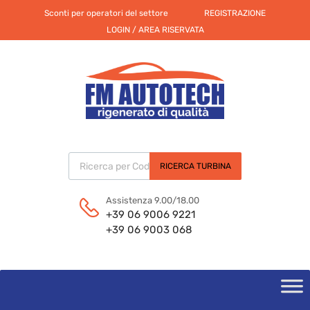
Sconti per operatori del settore
REGISTRAZIONE
LOGIN / AREA RISERVATA
Products search
RICERCA TURBINA
Assistenza 9.00/18.00
+39 06 9006 9221
+39 06 9003 068
Skip
to
content