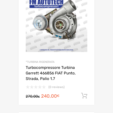
IN OFFERTA!
*TURBINA RIGENERATA
Turbocompressore Turbina
Garrett 466856 FIAT Punto,
Strada, Palio 1.7
(0 reviews)
Il
Il
240,00
Aggiungi a
€
270,00