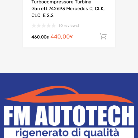
*TURBINA RIGENERATA
Turbocompressore Turbina
Garrett 742693 Mercedes C, CLK,
CLC, E 2.2
(0 reviews)
Il
Il
440,00
Aggiungi a
€
460,00
€
prezzo
prezzo
originale
attuale
era:
è:
460,00€.
440,00€.