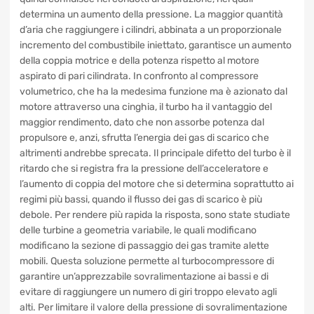
(che provvede a raffreddarla, aumentandone la densità a
parità di volume) e quindi confluisce nei condotti di
aspirazione, nei quali determina un aumento della
pressione. La maggior quantità d’aria che raggiungere i
cilindri, abbinata a un proporzionale incremento del
combustibile iniettato, garantisce un aumento della coppia
motrice e della potenza rispetto al motore aspirato di pari
cilindrata. In confronto al compressore volumetrico, che ha
la medesima funzione ma è azionato dal motore attraverso
una cinghia, il turbo ha il vantaggio del maggior rendimento,
dato che non assorbe potenza dal propulsore e, anzi,
sfrutta l’energia dei gas di scarico che altrimenti andrebbe
sprecata. Il principale difetto del turbo è il ritardo che si
registra fra la pressione dell’acceleratore e l’aumento di
coppia del motore che si determina soprattutto ai regimi più
bassi, quando il flusso dei gas di scarico è più debole. Per
rendere più rapida la risposta, sono state studiate delle
turbine a geometria variabile, le quali modificano
modificano la sezione di passaggio dei gas tramite alette
mobili. Questa soluzione permette al turbocompressore di