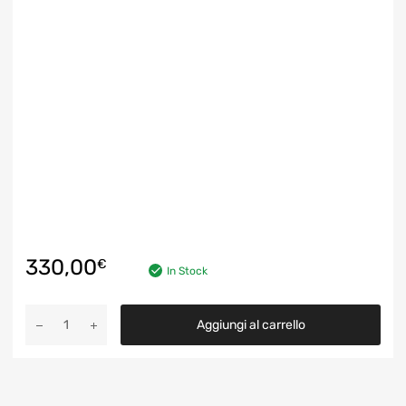
330,00
€
In Stock
Turbocompressore
Aggiungi al carrello
Turbina
Garrett
755507