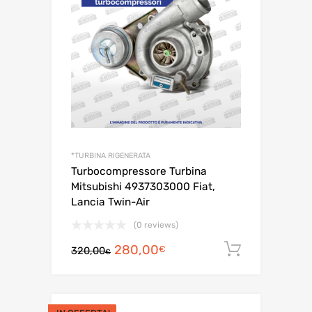
IN OFFERTA!
340,00€.
310,00€.
*TURBINA RIGENERATA
Turbocompressore Turbina
Mitsubishi 4937303000 Fiat,
Lancia Twin-Air
(0 reviews)
Il
Il
280,00
Aggiungi a
€
320,00
€