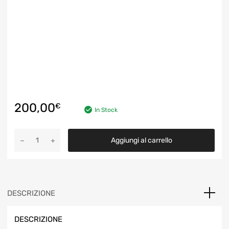
200,00
€
In Stock
Turbocompressore
Aggiungi al carrello
Turbina
kkk
54359700021
Citroen,
Peugeot,
DESCRIZIONE
Toyota
1.4