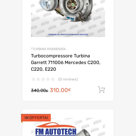
*TURBINA RIGENERATA
Turbocompressore Turbina
Garrett 711006 Mercedes C200,
C220, E220
(0 reviews)
Il
Il
310,00
Aggiungi a
€
340,00
€
prezzo
prezzo
originale
attuale
era:
è: