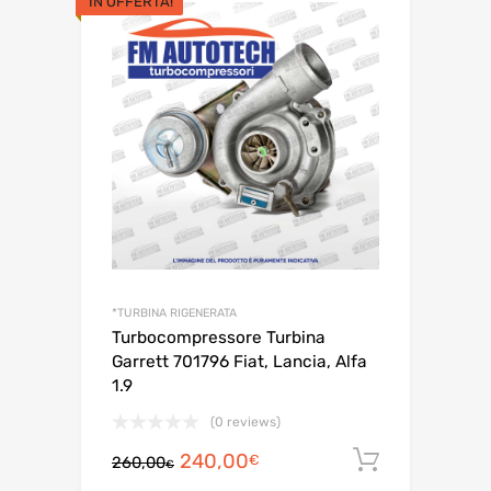
prezzo
prezzo
originale
attuale
era:
è:
IN OFFERTA!
320,00€.
280,00€.
*TURBINA RIGENERATA
Turbocompressore Turbina
Garrett 701796 Fiat, Lancia, Alfa
1.9