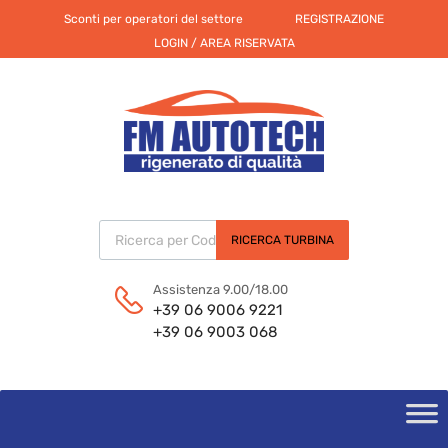
Sconti per operatori del settore
REGISTRAZIONE
LOGIN / AREA RISERVATA
Products search
RICERCA TURBINA
Assistenza 9.00/18.00
+39 06 9006 9221
+39 06 9003 068
Skip
to
content