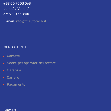
Address:
Via Salaria 1965/G
00138 ROMA (Roma)
Phone:
+39 06 9006 9221
+39 06 9003 068
Lunedì / Venerdì
ore 9:00 / 18:00
E-mail:
info@fmautotech.it
MENU UTENTE
Contatti
Sconti per operatori del settore
Garanzia
Carrello
Pagamento