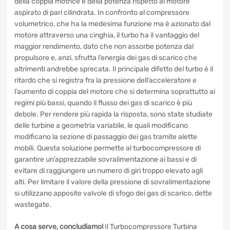
pressione. La maggior quantità d’aria che raggiungere i
cilindri, abbinata a un proporzionale incremento del
combustibile iniettato, garantisce un aumento della coppia
motrice e della potenza rispetto al motore aspirato di pari
cilindrata. In confronto al compressore volumetrico, che ha
la medesima funzione ma è azionato dal motore attraverso
una cinghia, il turbo ha il vantaggio del maggior rendimento,
dato che non assorbe potenza dal propulsore e, anzi,
sfrutta l’energia dei gas di scarico che altrimenti andrebbe
sprecata. Il principale difetto del turbo è il ritardo che si
registra fra la pressione dell’acceleratore e l’aumento di
coppia del motore che si determina soprattutto ai regimi più
bassi, quando il flusso dei gas di scarico è più debole. Per
rendere più rapida la risposta, sono state studiate delle
turbine a geometria variabile, le quali modificano
modificano la sezione di passaggio dei gas tramite alette
mobili. Questa soluzione permette al turbocompressore di
garantire un’apprezzabile sovralimentazione ai bassi e di
evitare di raggiungere un numero di giri troppo elevato agli
alti. Per limitare il valore della pressione di
sovralimentazione si utilizzano apposite valvole di sfogo dei