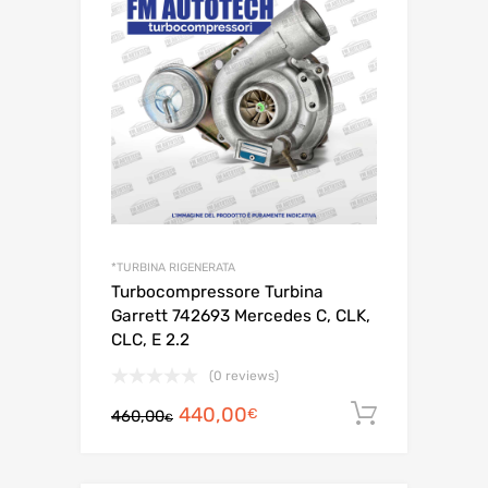
*TURBINA RIGENERATA
Turbocompressore Turbina
Garrett 742693 Mercedes C, CLK,
CLC, E 2.2
(0 reviews)
Il
Il
440,00
Aggiungi 
€
460,00
€
prezzo
prezzo
originale
attuale