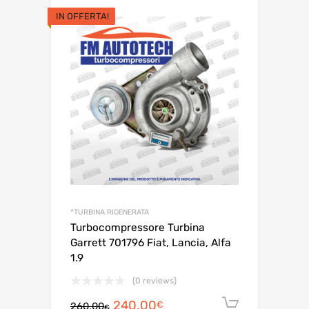
era:
è:
IN OFFERTA!
460,00€.
440,00€.
*TURBINA RIGENERATA
Turbocompressore Turbina
Garrett 701796 Fiat, Lancia, Alfa
1.9
(0 reviews)
Il
Il
240,00
Aggiungi 
€
260,00
€