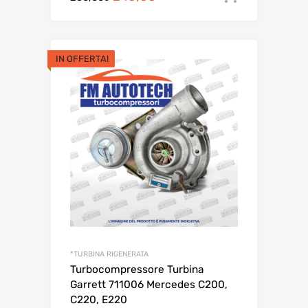
prezzo
prezzo
originale
attuale
era:
è:
IN OFFERTA!
260,00€.
240,00€.
*TURBINA RIGENERATA
Turbocompressore Turbina
Garrett 711006 Mercedes C200,
C220, E220