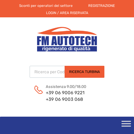
Sconti per operatori del settore
REGISTRAZIONE
LOGIN / AREA RISERVATA
Products search
RICERCA TURBINA
Assistenza 9.00/18.00
+39 06 9006 9221
+39 06 9003 068
Skip
to
content